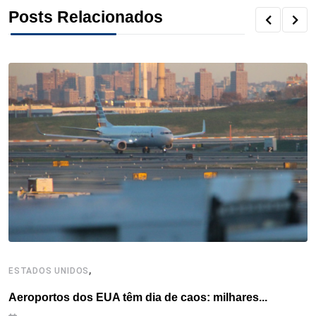
k
n
s
p
Posts Relacionados
t
,
ESTADOS UNIDOS
E
Aeroportos dos EUA têm dia de caos: milhares...
G