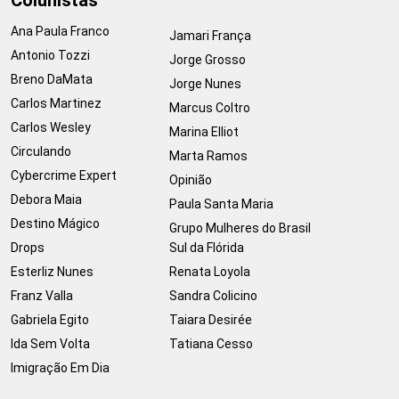
Colunistas
Ana Paula Franco
Jamari França
Antonio Tozzi
Jorge Grosso
Breno DaMata
Jorge Nunes
Carlos Martinez
Marcus Coltro
Carlos Wesley
Marina Elliot
Circulando
Marta Ramos
Cybercrime Expert
Opinião
Debora Maia
Paula Santa Maria
Destino Mágico
Grupo Mulheres do Brasil
Drops
Sul da Flórida
Esterliz Nunes
Renata Loyola
Franz Valla
Sandra Colicino
Gabriela Egito
Taiara Desirée
Ida Sem Volta
Tatiana Cesso
Imigração Em Dia