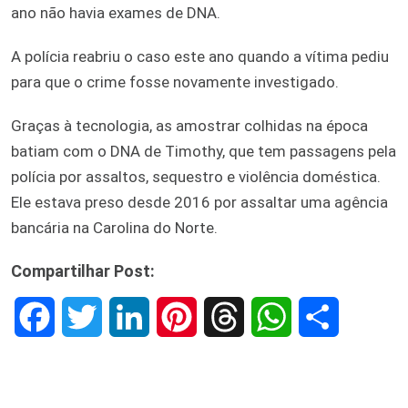
ano não havia exames de DNA.
A polícia reabriu o caso este ano quando a vítima pediu
para que o crime fosse novamente investigado.
Graças à tecnologia, as amostrar colhidas na época
batiam com o DNA de Timothy, que tem passagens pela
polícia por assaltos, sequestro e violência doméstica.
Ele estava preso desde 2016 por assaltar uma agência
bancária na Carolina do Norte.
Compartilhar Post:
F
T
L
P
T
W
S
a
w
i
i
h
h
h
c
i
n
n
r
a
a