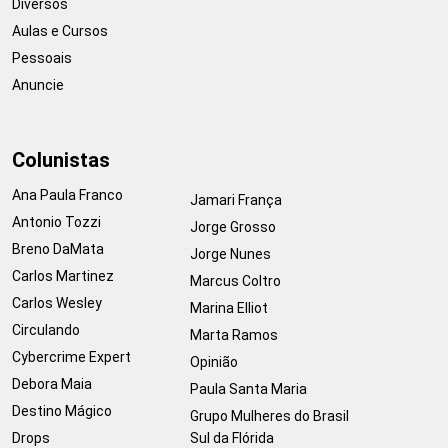
Diversos
Aulas e Cursos
Pessoais
Anuncie
Colunistas
Ana Paula Franco
Jamari França
Antonio Tozzi
Jorge Grosso
Breno DaMata
Jorge Nunes
Carlos Martinez
Marcus Coltro
Carlos Wesley
Marina Elliot
Circulando
Marta Ramos
Cybercrime Expert
Opinião
Debora Maia
Paula Santa Maria
Destino Mágico
Grupo Mulheres do Brasil
Drops
Sul da Flórida