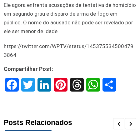
Ele agora enfrenta acusações de tentativa de homicídio
em segundo grau e disparo de arma de fogo em
público. O nome do acusado não pode ser revelado por
ele ser menor de idade.
https://twitter.com/WPTV/status/145375534500479
3864
Compartilhar Post:
F
T
L
P
T
W
S
a
w
i
i
h
h
h
c
i
n
n
r
a
a
Posts Relacionados
e
t
k
t
e
t
r
b
t
e
e
a
s
e