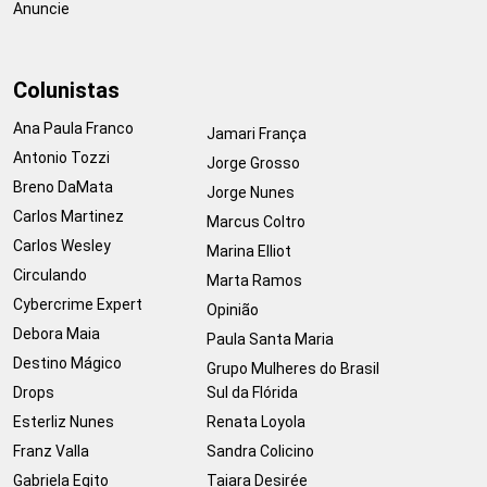
Anuncie
Colunistas
Ana Paula Franco
Jamari França
Antonio Tozzi
Jorge Grosso
Breno DaMata
Jorge Nunes
Carlos Martinez
Marcus Coltro
Carlos Wesley
Marina Elliot
Circulando
Marta Ramos
Cybercrime Expert
Opinião
Debora Maia
Paula Santa Maria
Destino Mágico
Grupo Mulheres do Brasil
Drops
Sul da Flórida
Esterliz Nunes
Renata Loyola
Franz Valla
Sandra Colicino
Gabriela Egito
Taiara Desirée