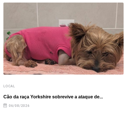
o
e
d
r
d
A
o
r
I
e
s
p
k
n
s
p
t
LOCAL
L
Cão da raça Yorkshire sobrevive a ataque de...
R
p
06/08/2026