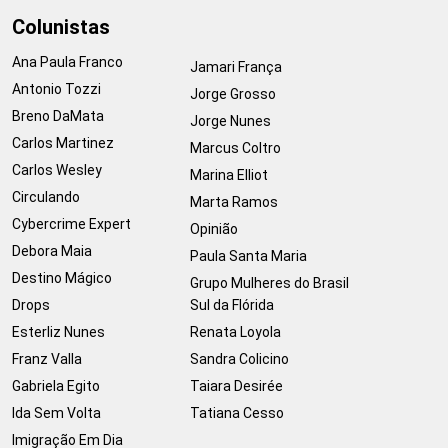
Colunistas
Ana Paula Franco
Jamari França
Antonio Tozzi
Jorge Grosso
Breno DaMata
Jorge Nunes
Carlos Martinez
Marcus Coltro
Carlos Wesley
Marina Elliot
Circulando
Marta Ramos
Cybercrime Expert
Opinião
Debora Maia
Paula Santa Maria
Destino Mágico
Grupo Mulheres do Brasil
Drops
Sul da Flórida
Esterliz Nunes
Renata Loyola
Franz Valla
Sandra Colicino
Gabriela Egito
Taiara Desirée
Ida Sem Volta
Tatiana Cesso
Imigração Em Dia