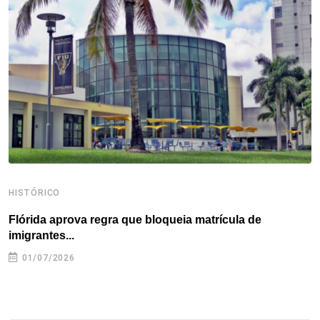
o
e
d
r
d
A
o
r
I
e
s
p
k
n
s
p
t
HISTÓRICO
H
Flórida aprova regra que bloqueia matrícula de
A
imigrantes...
01/07/2026