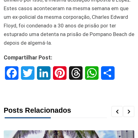
Estes casos aconteceram na mesma semana em que
um ex-policial da mesma corporação, Charles Edward
Floyd, foi condenado a 30 anos de prisão por ter
estuprado uma detenta na prisão de Pompano Beach de
depois de algemá-la.
Compartilhar Post:
F
T
L
P
T
W
S
a
w
i
i
h
h
h
c
i
n
n
r
a
a
Posts Relacionados
e
t
k
t
e
t
r
b
t
e
e
a
s
e