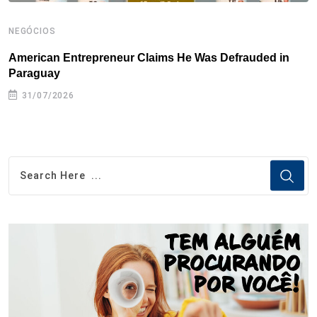
NEGÓCIOS
N
American Entrepreneur Claims He Was Defrauded in
D
Paraguay
31/07/2026