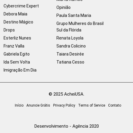
Cybercrime Expert
Opinião
Debora Maia
Paula Santa Maria
Destino Mágico
Grupo Mulheres do Brasil
Drops
Sul da Flórida
Esterliz Nunes
Renata Loyola
Franz Valla
Sandra Colicino
Gabriela Egito
Taiara Desirée
Ida Sem Volta
Tatiana Cesso
Imigração Em Dia
© 2025 AcheiUSA.
Início
Anuncie Grátis
Privacy Policy
Terms of Service
Contato
Desenvolvimento - Agência 2020