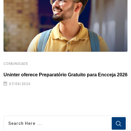
o
r
I
e
s
p
k
n
s
p
t
COMUNIDADE
B
Uninter oferece Preparatório Gratuito para Encceja 2026
E
e
07/08/2026