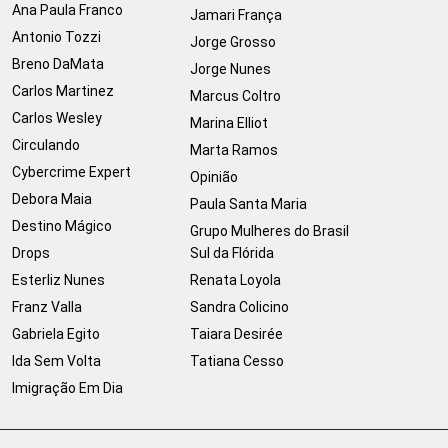
Ana Paula Franco
Jamari França
Antonio Tozzi
Jorge Grosso
Breno DaMata
Jorge Nunes
Carlos Martinez
Marcus Coltro
Carlos Wesley
Marina Elliot
Circulando
Marta Ramos
Cybercrime Expert
Opinião
Debora Maia
Paula Santa Maria
Destino Mágico
Grupo Mulheres do Brasil
Drops
Sul da Flórida
Esterliz Nunes
Renata Loyola
Franz Valla
Sandra Colicino
Gabriela Egito
Taiara Desirée
Ida Sem Volta
Tatiana Cesso
Imigração Em Dia