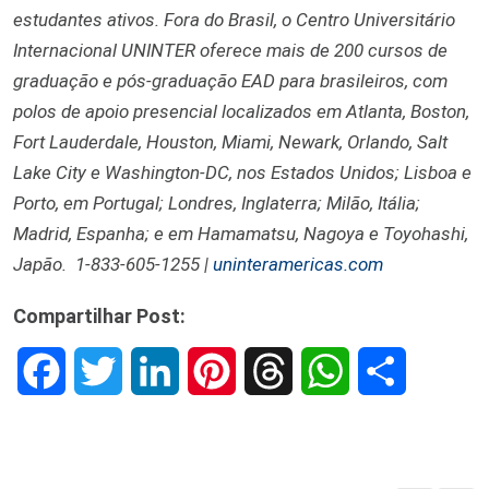
estudantes ativos. Fora do Brasil, o Centro Universitário
Internacional UNINTER oferece mais de 200 cursos de
graduação e pós-graduação EAD para brasileiros, com
polos de apoio presencial localizados em Atlanta, Boston,
Fort Lauderdale, Houston, Miami, Newark, Orlando, Salt
Lake City e Washington-DC, nos Estados Unidos; Lisboa e
Porto, em Portugal; Londres, Inglaterra; Milão, Itália;
Madrid, Espanha; e em Hamamatsu, Nagoya e Toyohashi,
Japão. 1-833-605-1255 |
uninteramericas.com
Compartilhar Post:
F
T
L
P
T
W
S
a
w
i
i
h
h
h
c
i
n
n
r
a
a