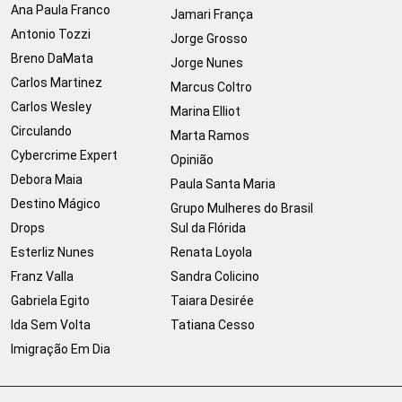
Ana Paula Franco
Jamari França
Antonio Tozzi
Jorge Grosso
Breno DaMata
Jorge Nunes
Carlos Martinez
Marcus Coltro
Carlos Wesley
Marina Elliot
Circulando
Marta Ramos
Cybercrime Expert
Opinião
Debora Maia
Paula Santa Maria
Destino Mágico
Grupo Mulheres do Brasil
Drops
Sul da Flórida
Esterliz Nunes
Renata Loyola
Franz Valla
Sandra Colicino
Gabriela Egito
Taiara Desirée
Ida Sem Volta
Tatiana Cesso
Imigração Em Dia