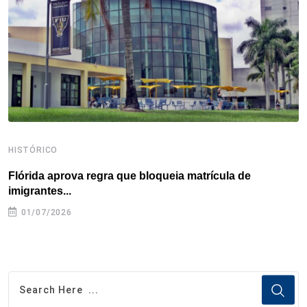
o
r
I
e
s
p
k
n
s
p
t
HISTÓRICO
H
Flórida aprova regra que bloqueia matrícula de
A
imigrantes...
01/07/2026