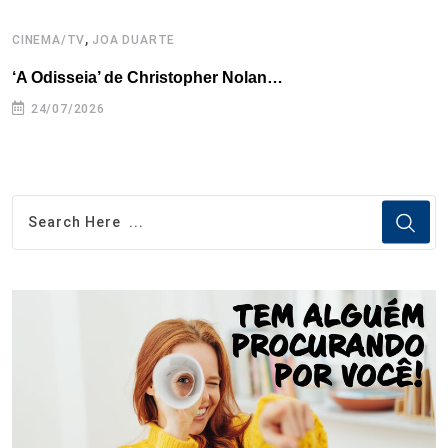
,
CINEMA/TV
JOA DUARTE
A
‘A Odisseia’ de Christopher Nolan…
N
24/07/2026