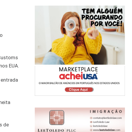
do
 Customs
 nos EUA.
 entrada
neita
es de