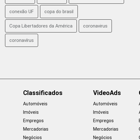
conexão UF
copa do brasil
Copa Libertadores da América
coronavirus
coronavírus
Classificados
VideoAds
Automóveis
Automóveis
Imóveis
Imóveis
Empregos
Empregos
Mercadorias
Mercadorias
Negócios
Negócios