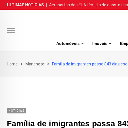
Skip
ÚLTIMAS NOTÍCIAS
|
Aeroportos dos EUA têm dia de caos: milh
to
content
Automóveis
Imóveis
Emp
Home
Manchete
Família de imigrantes passa 843 dias esc
NOTÍCIAS
Família de imigrantes passa 8