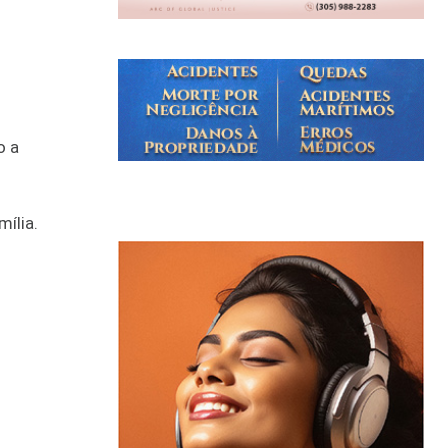
o a
mília.