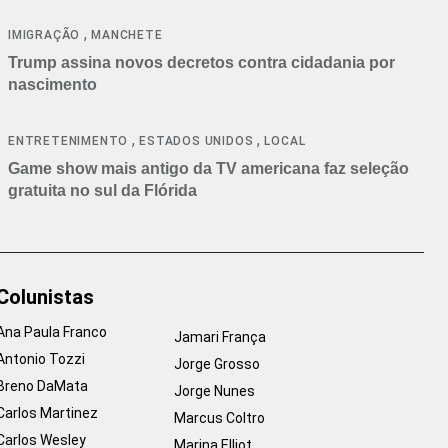
cancelamentos
,
IMIGRAÇÃO
MANCHETE
Trump assina novos decretos contra cidadania por
nascimento
,
,
ENTRETENIMENTO
ESTADOS UNIDOS
LOCAL
Game show mais antigo da TV americana faz seleção
gratuita no sul da Flórida
Colunistas
Ana Paula Franco
Jamari França
Antonio Tozzi
Jorge Grosso
Breno DaMata
Jorge Nunes
Carlos Martinez
Marcus Coltro
Carlos Wesley
Marina Elliot