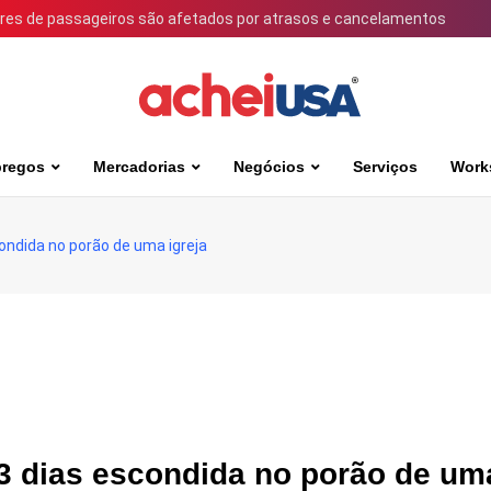
ares de passageiros são afetados por atrasos e cancelamentos
regos
Mercadorias
Negócios
Serviços
Work
ondida no porão de uma igreja
43 dias escondida no porão de um