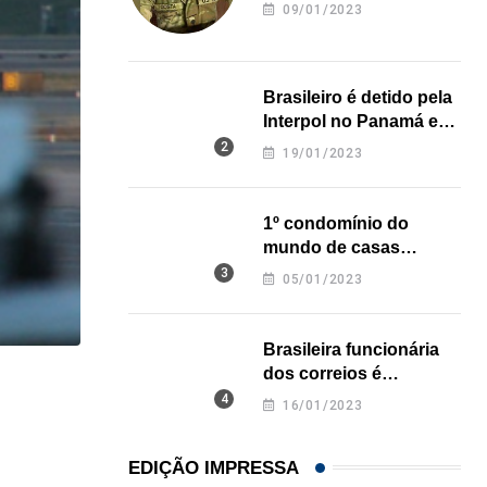
revela onde deixou o
09/01/2023
corpo
Brasileiro é detido pela
Interpol no Panamá e
pode pegar prisão
19/01/2023
perpétua nos EUA
1º condomínio do
mundo de casas
impressas em 3D é
05/01/2023
inaugurado no Texas
Brasileira funcionária
dos correios é
,
IMIGRAÇÃO
assassinada a facadas
16/01/2023
na Califórnia
Trump assina novos decretos contra cidadania 
07/08/2026
EDIÇÃO IMPRESSA