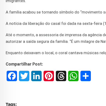
imigrantes.
A família acabou se tornando símbolo do “movimento san
A notícia da liberação do casal foi dada na sexta-feira
Até o momento, a assessoria de imprensa da agência d
autorizar a saída segura da família. “É um milagre de Nata
Enquanto deixavam o local, o coral cantava músicas reli
Compartilhar Post:
F
T
L
P
T
W
S
a
w
i
i
h
h
h
c
i
n
n
r
a
a
Tags: