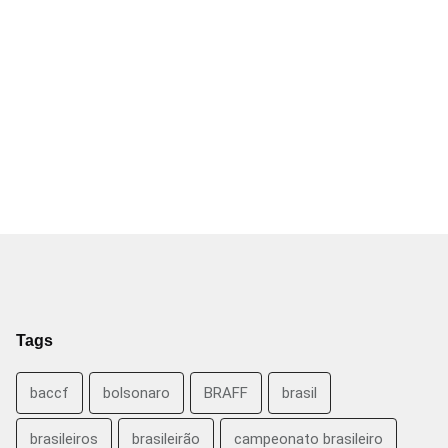
Tags
baccf
bolsonaro
BRAFF
brasil
brasileiros
brasileirão
campeonato brasileiro