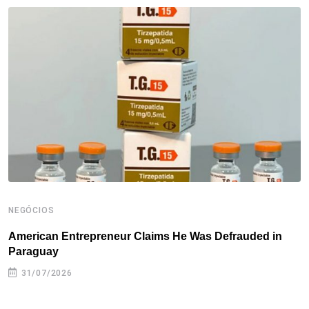
o
e
d
r
d
A
o
r
I
e
s
p
k
n
s
p
t
NEGÓCIOS
N
American Entrepreneur Claims He Was Defrauded in
D
Paraguay
31/07/2026