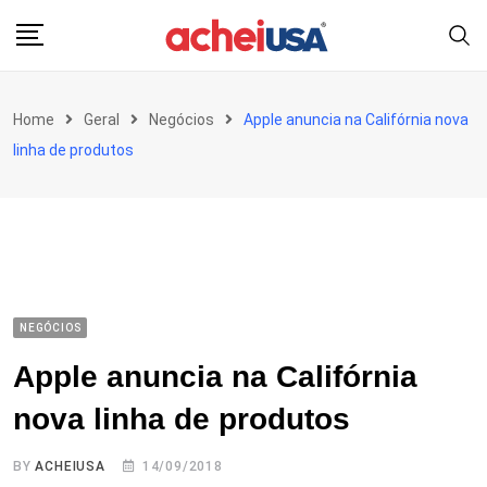
Skip
to
content
Home
Geral
Negócios
Apple anuncia na Califórnia nova
linha de produtos
NEGÓCIOS
Apple anuncia na Califórnia
nova linha de produtos
BY
ACHEIUSA
14/09/2018