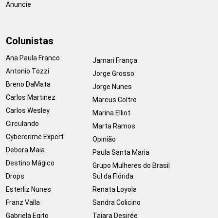
Anuncie
Colunistas
Ana Paula Franco
Jamari França
Antonio Tozzi
Jorge Grosso
Breno DaMata
Jorge Nunes
Carlos Martinez
Marcus Coltro
Carlos Wesley
Marina Elliot
Circulando
Marta Ramos
Cybercrime Expert
Opinião
Debora Maia
Paula Santa Maria
Destino Mágico
Grupo Mulheres do Brasil
Drops
Sul da Flórida
Esterliz Nunes
Renata Loyola
Franz Valla
Sandra Colicino
Gabriela Egito
Taiara Desirée