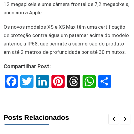
12 megapixels e uma câmera frontal de 7,2 megapixels,
anunciou a Apple.
Os novos modelos XS e XS Max têm uma certificação
de proteção contra água um patamar acima do modelo
anterior, a IP68, que permite a submersão do produto
em até 2 metros de profundidade por até 30 minutos.
Compartilhar Post:
F
T
L
P
T
W
S
a
w
i
i
h
h
h
c
i
n
n
r
a
a
Posts Relacionados
e
t
k
t
e
t
r
b
t
e
e
a
s
e