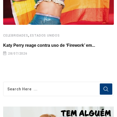
t
,
CELEBRIDADES
ESTADOS UNIDOS
B
Katy Perry reage contra uso de ‘Firework’ em...
B
e
28/07/2026