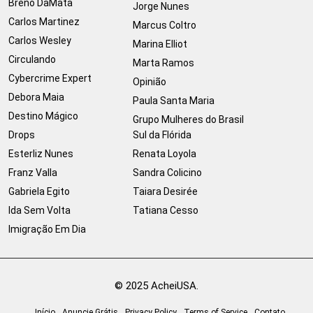
Breno DaMata
Jorge Nunes
Carlos Martinez
Marcus Coltro
Carlos Wesley
Marina Elliot
Circulando
Marta Ramos
Cybercrime Expert
Opinião
Debora Maia
Paula Santa Maria
Destino Mágico
Grupo Mulheres do Brasil
Drops
Sul da Flórida
Esterliz Nunes
Renata Loyola
Franz Valla
Sandra Colicino
Gabriela Egito
Taiara Desirée
Ida Sem Volta
Tatiana Cesso
Imigração Em Dia
© 2025 AcheiUSA.
Início
Anuncie Grátis
Privacy Policy
Terms of Service
Contato