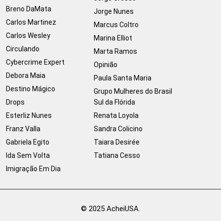
Breno DaMata
Jorge Nunes
Carlos Martinez
Marcus Coltro
Carlos Wesley
Marina Elliot
Circulando
Marta Ramos
Cybercrime Expert
Opinião
Debora Maia
Paula Santa Maria
Destino Mágico
Grupo Mulheres do Brasil
Drops
Sul da Flórida
Esterliz Nunes
Renata Loyola
Franz Valla
Sandra Colicino
Gabriela Egito
Taiara Desirée
Ida Sem Volta
Tatiana Cesso
Imigração Em Dia
© 2025 AcheiUSA.