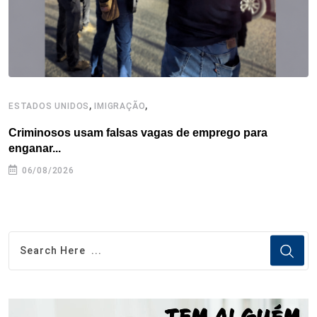
t
,
,
ESTADOS UNIDOS
IMIGRAÇÃO
B
Criminosos usam falsas vagas de emprego para
E
enganar...
e
06/08/2026