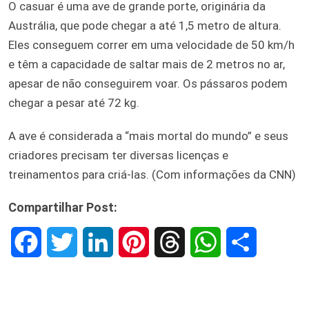
O casuar é uma ave de grande porte, originária da
Austrália, que pode chegar a até 1,5 metro de altura.
Eles conseguem correr em uma velocidade de 50 km/h
e têm a capacidade de saltar mais de 2 metros no ar,
apesar de não conseguirem voar. Os pássaros podem
chegar a pesar até 72 kg.
A ave é considerada a “mais mortal do mundo” e seus
criadores precisam ter diversas licenças e
treinamentos para criá-las. (Com informações da CNN)
Compartilhar Post:
F
T
L
P
T
W
S
a
w
i
i
h
h
h
c
i
n
n
r
a
a