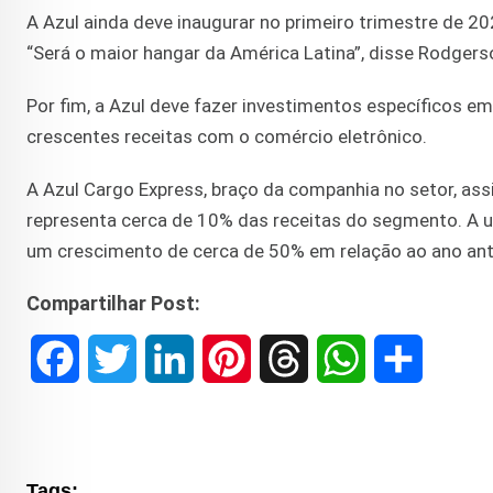
A Azul ainda deve inaugurar no primeiro trimestre de 
“Será o maior hangar da América Latina”, disse Rodgers
Por fim, a Azul deve fazer investimentos específicos em
crescentes receitas com o comércio eletrônico.
A Azul Cargo Express, braço da companhia no setor, as
representa cerca de 10% das receitas do segmento. A 
um crescimento de cerca de 50% em relação ao ano ante
Compartilhar Post:
F
T
L
P
T
W
S
a
w
i
i
h
h
h
c
i
n
n
r
a
a
Tags: