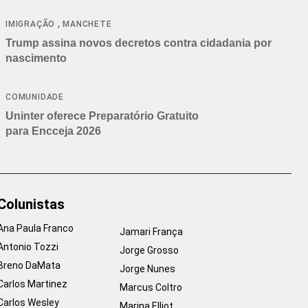
cancelamentos
,
IMIGRAÇÃO
MANCHETE
Trump assina novos decretos contra cidadania por
nascimento
COMUNIDADE
Uninter oferece Preparatório Gratuito
para Encceja 2026
Colunistas
Ana Paula Franco
Jamari França
Antonio Tozzi
Jorge Grosso
Breno DaMata
Jorge Nunes
Carlos Martinez
Marcus Coltro
Carlos Wesley
Marina Elliot