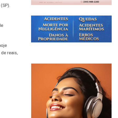
(SP).
de
hoje
de reais,