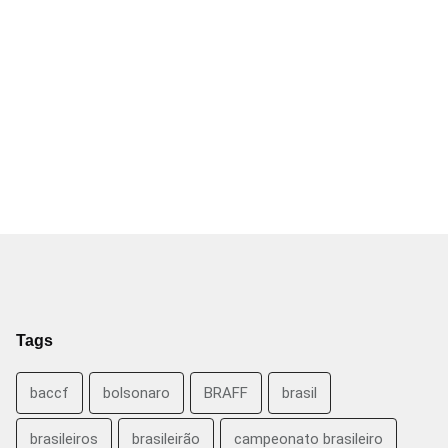
Tags
baccf
bolsonaro
BRAFF
brasil
brasileiros
brasileirão
campeonato brasileiro