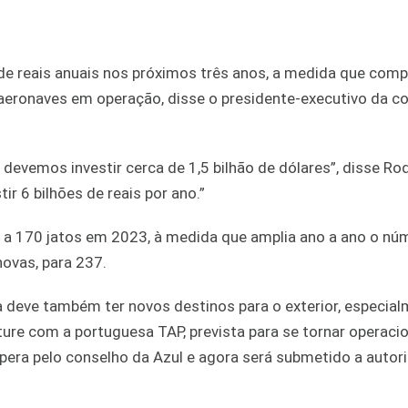
s de reais anuais nos próximos três anos, a medida que com
aeronaves em operação, disse o presidente-executivo da c
.
evemos investir cerca de 1,5 bilhão de dólares”, disse Ro
ir 6 bilhões de reais por ano.”
 a 170 jatos em 2023, à medida que amplia ano a ano o nú
ovas, para 237.
a deve também ter novos destinos para o exterior, especia
ture com a portuguesa TAP, prevista para se tornar operaci
era pelo conselho da Azul e agora será submetido a autor