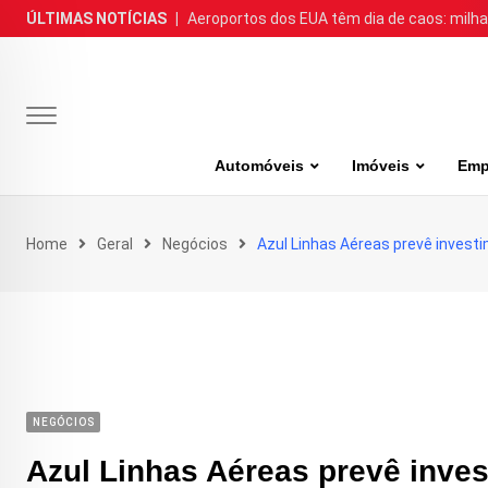
Skip
ÚLTIMAS NOTÍCIAS
|
Aeroportos dos EUA têm dia de caos: milh
to
content
Automóveis
Imóveis
Emp
Home
Geral
Negócios
Azul Linhas Aéreas prevê invest
NEGÓCIOS
Azul Linhas Aéreas prevê inves