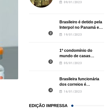
revela onde deixou o
09/01/2023
corpo
Brasileiro é detido pela
Interpol no Panamá e
pode pegar prisão
19/01/2023
perpétua nos EUA
1º condomínio do
mundo de casas
impressas em 3D é
05/01/2023
inaugurado no Texas
Brasileira funcionária
dos correios é
NEGÓCIOS
assassinada a facadas
16/01/2023
na Califórnia
De São Paulo para os Estados Unidos: como...
EDIÇÃO IMPRESSA
31/07/2026