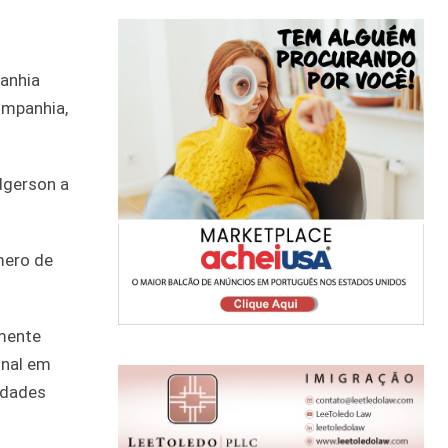
panhia
ompanhia,
dgerson a
mero de
lmente
onal em
idades