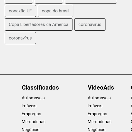
conexão UF
copa do brasil
Copa Libertadores da América
coronavirus
coronavírus
Classificados
VideoAds
Automóveis
Automóveis
Imóveis
Imóveis
Empregos
Empregos
Mercadorias
Mercadorias
Negócios
Negócios