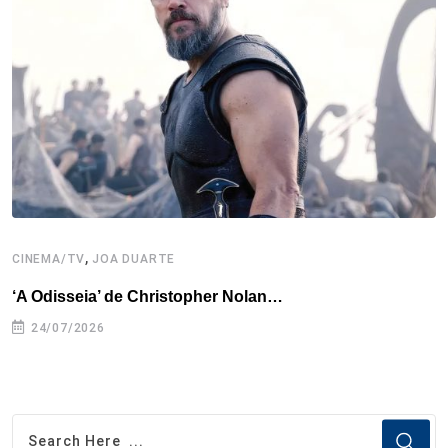
,
CINEMA/TV
JOA DUARTE
C
‘A Odisseia’ de Christopher Nolan…
M
24/07/2026