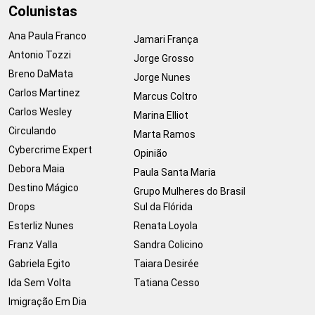
Colunistas
Ana Paula Franco
Jamari França
Antonio Tozzi
Jorge Grosso
Breno DaMata
Jorge Nunes
Carlos Martinez
Marcus Coltro
Carlos Wesley
Marina Elliot
Circulando
Marta Ramos
Cybercrime Expert
Opinião
Debora Maia
Paula Santa Maria
Destino Mágico
Grupo Mulheres do Brasil
Drops
Sul da Flórida
Esterliz Nunes
Renata Loyola
Franz Valla
Sandra Colicino
Gabriela Egito
Taiara Desirée
Ida Sem Volta
Tatiana Cesso
Imigração Em Dia