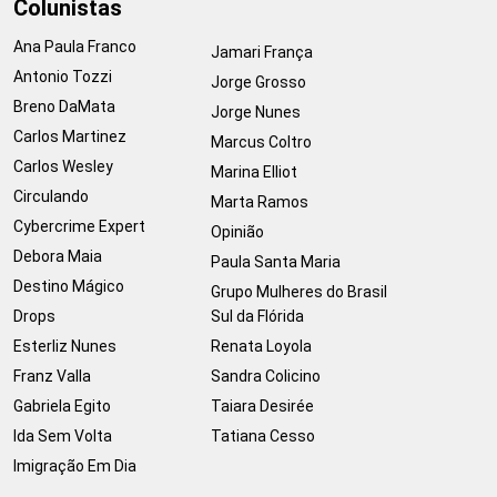
Colunistas
Ana Paula Franco
Jamari França
Antonio Tozzi
Jorge Grosso
Breno DaMata
Jorge Nunes
Carlos Martinez
Marcus Coltro
Carlos Wesley
Marina Elliot
Circulando
Marta Ramos
Cybercrime Expert
Opinião
Debora Maia
Paula Santa Maria
Destino Mágico
Grupo Mulheres do Brasil
Drops
Sul da Flórida
Esterliz Nunes
Renata Loyola
Franz Valla
Sandra Colicino
Gabriela Egito
Taiara Desirée
Ida Sem Volta
Tatiana Cesso
Imigração Em Dia