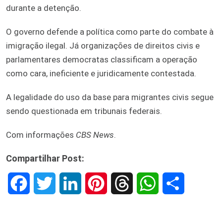
durante a detenção.
O governo defende a política como parte do combate à
imigração ilegal. Já organizações de direitos civis e
parlamentares democratas classificam a operação
como cara, ineficiente e juridicamente contestada.
A legalidade do uso da base para migrantes civis segue
sendo questionada em tribunais federais.
Com informações
CBS News
.
Compartilhar Post:
F
T
L
P
T
W
S
a
w
i
i
h
h
h