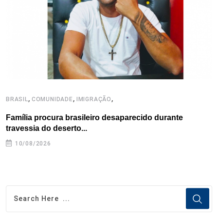
k
n
s
p
t
,
,
,
BRASIL
COMUNIDADE
IMIGRAÇÃO
B
Família procura brasileiro desaparecido durante
D
travessia do deserto...
10/08/2026