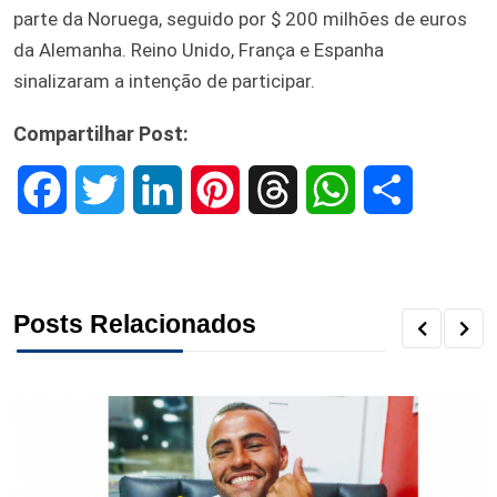
parte da Noruega, seguido por $ 200 milhões de euros
da Alemanha. Reino Unido, França e Espanha
sinalizaram a intenção de participar.
Compartilhar Post:
F
T
L
P
T
W
S
a
w
i
i
h
h
h
c
i
n
n
r
a
a
Posts Relacionados
e
t
k
t
e
t
r
b
t
e
e
a
s
e
o
e
d
r
d
A
o
r
I
e
s
p