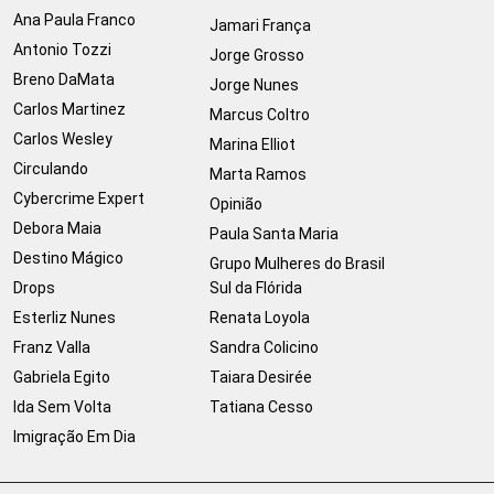
Ana Paula Franco
Jamari França
Antonio Tozzi
Jorge Grosso
Breno DaMata
Jorge Nunes
Carlos Martinez
Marcus Coltro
Carlos Wesley
Marina Elliot
Circulando
Marta Ramos
Cybercrime Expert
Opinião
Debora Maia
Paula Santa Maria
Destino Mágico
Grupo Mulheres do Brasil
Drops
Sul da Flórida
Esterliz Nunes
Renata Loyola
Franz Valla
Sandra Colicino
Gabriela Egito
Taiara Desirée
Ida Sem Volta
Tatiana Cesso
Imigração Em Dia