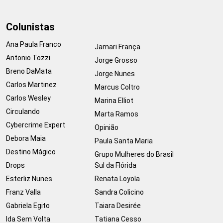
Colunistas
Ana Paula Franco
Jamari França
Antonio Tozzi
Jorge Grosso
Breno DaMata
Jorge Nunes
Carlos Martinez
Marcus Coltro
Carlos Wesley
Marina Elliot
Circulando
Marta Ramos
Cybercrime Expert
Opinião
Debora Maia
Paula Santa Maria
Destino Mágico
Grupo Mulheres do Brasil
Drops
Sul da Flórida
Esterliz Nunes
Renata Loyola
Franz Valla
Sandra Colicino
Gabriela Egito
Taiara Desirée
Ida Sem Volta
Tatiana Cesso