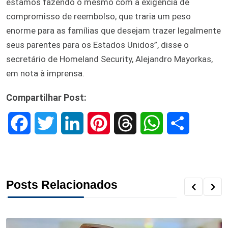
estamos fazendo o mesmo com a exigência de
compromisso de reembolso, que traria um peso
enorme para as famílias que desejam trazer legalmente
seus parentes para os Estados Unidos”, disse o
secretário de Homeland Security, Alejandro Mayorkas,
em nota à imprensa.
Compartilhar Post:
F
T
L
P
T
W
S
a
w
i
i
h
h
h
c
i
n
n
r
a
a
Posts Relacionados
e
t
k
t
e
t
r
b
t
e
e
a
s
e