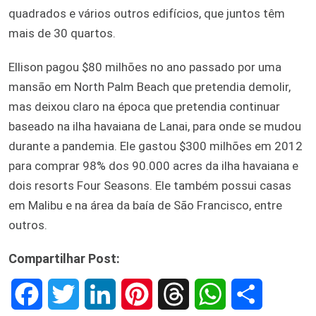
quadrados e vários outros edifícios, que juntos têm
mais de 30 quartos.
Ellison pagou $80 milhões no ano passado por uma
mansão em North Palm Beach que pretendia demolir,
mas deixou claro na época que pretendia continuar
baseado na ilha havaiana de Lanai, para onde se mudou
durante a pandemia. Ele gastou $300 milhões em 2012
para comprar 98% dos 90.000 acres da ilha havaiana e
dois resorts Four Seasons. Ele também possui casas
em Malibu e na área da baía de São Francisco, entre
outros.
Compartilhar Post:
F
T
L
P
T
W
S