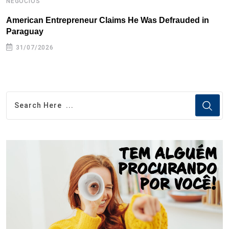
NEGÓCIOS
N
American Entrepreneur Claims He Was Defrauded in
D
Paraguay
31/07/2026