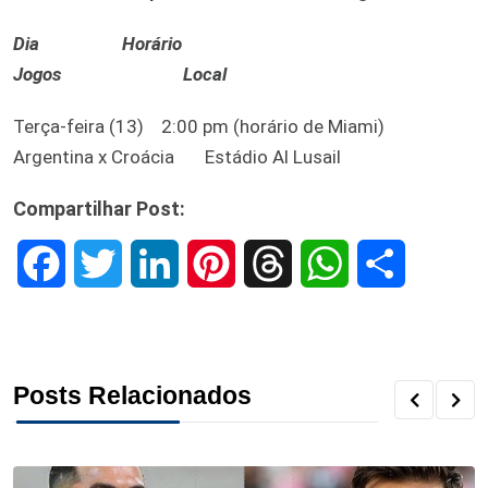
Dia Horário
Jogos Local
Terça-feira (13) 2:00 pm (horário de Miami)
Argentina x Croácia Estádio Al Lusail
Compartilhar Post:
F
T
L
P
T
W
S
a
w
i
i
h
h
h
c
i
n
n
r
a
a
Posts Relacionados
e
t
k
t
e
t
r
b
t
e
e
a
s
e