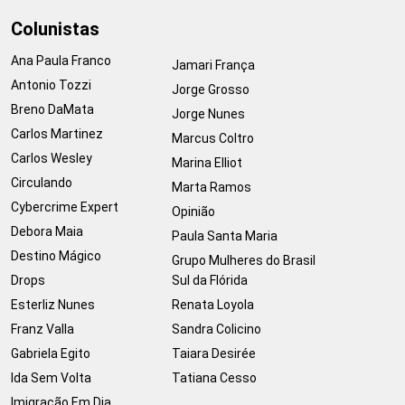
Colunistas
Ana Paula Franco
Jamari França
Antonio Tozzi
Jorge Grosso
Breno DaMata
Jorge Nunes
Carlos Martinez
Marcus Coltro
Carlos Wesley
Marina Elliot
Circulando
Marta Ramos
Cybercrime Expert
Opinião
Debora Maia
Paula Santa Maria
Destino Mágico
Grupo Mulheres do Brasil
Drops
Sul da Flórida
Esterliz Nunes
Renata Loyola
Franz Valla
Sandra Colicino
Gabriela Egito
Taiara Desirée
Ida Sem Volta
Tatiana Cesso
Imigração Em Dia