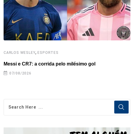
k
n
s
p
t
,
CARLOS WESLEY
ESPORTES
C
Messi e CR7: a corrida pelo milésimo gol
C
07/08/2026