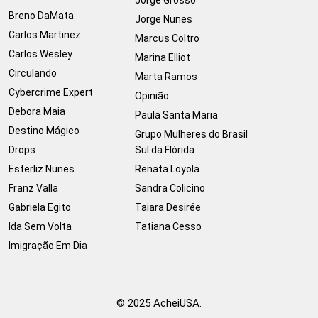
Breno DaMata
Jorge Nunes
Carlos Martinez
Marcus Coltro
Carlos Wesley
Marina Elliot
Circulando
Marta Ramos
Cybercrime Expert
Opinião
Debora Maia
Paula Santa Maria
Destino Mágico
Grupo Mulheres do Brasil
Drops
Sul da Flórida
Esterliz Nunes
Renata Loyola
Franz Valla
Sandra Colicino
Gabriela Egito
Taiara Desirée
Ida Sem Volta
Tatiana Cesso
Imigração Em Dia
© 2025 AcheiUSA.