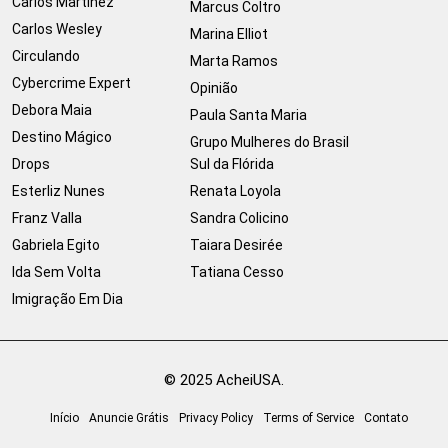
Carlos Martinez
Marcus Coltro
Carlos Wesley
Marina Elliot
Circulando
Marta Ramos
Cybercrime Expert
Opinião
Debora Maia
Paula Santa Maria
Destino Mágico
Grupo Mulheres do Brasil
Drops
Sul da Flórida
Esterliz Nunes
Renata Loyola
Franz Valla
Sandra Colicino
Gabriela Egito
Taiara Desirée
Ida Sem Volta
Tatiana Cesso
Imigração Em Dia
© 2025 AcheiUSA.
Início
Anuncie Grátis
Privacy Policy
Terms of Service
Contato