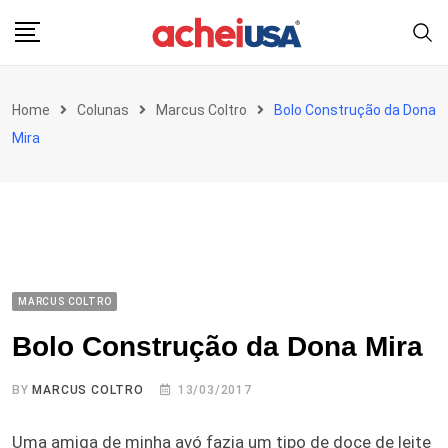
Skip
to
content
Home
Colunas
Marcus Coltro
Bolo Construção da Dona
Mira
MARCUS COLTRO
Bolo Construção da Dona Mira
BY
MARCUS COLTRO
13/03/2017
Uma amiga de minha avó fazia um tipo de doce de leite