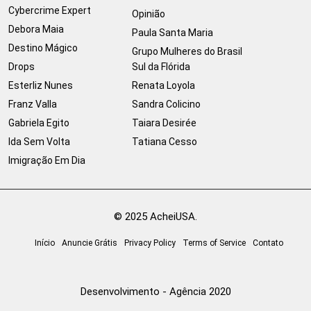
Cybercrime Expert
Opinião
Debora Maia
Paula Santa Maria
Destino Mágico
Grupo Mulheres do Brasil
Drops
Sul da Flórida
Esterliz Nunes
Renata Loyola
Franz Valla
Sandra Colicino
Gabriela Egito
Taiara Desirée
Ida Sem Volta
Tatiana Cesso
Imigração Em Dia
© 2025 AcheiUSA.
Início
Anuncie Grátis
Privacy Policy
Terms of Service
Contato
Desenvolvimento - Agência 2020