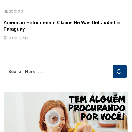
NEGÓCIOS
N
American Entrepreneur Claims He Was Defrauded in
D
Paraguay
31/07/2026