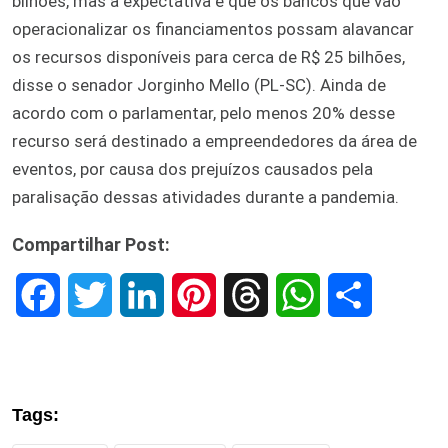
bilhões, mas a expectativa é que os bancos que vão
operacionalizar os financiamentos possam alavancar
os recursos disponíveis para cerca de R$ 25 bilhões,
disse o senador Jorginho Mello (PL-SC). Ainda de
acordo com o parlamentar, pelo menos 20% desse
recurso será destinado a empreendedores da área de
eventos, por causa dos prejuízos causados pela
paralisação dessas atividades durante a pandemia.
Compartilhar Post:
F
T
L
P
T
W
S
a
w
i
i
h
h
h
c
i
n
n
r
a
a
Tags:
e
t
k
t
e
t
r