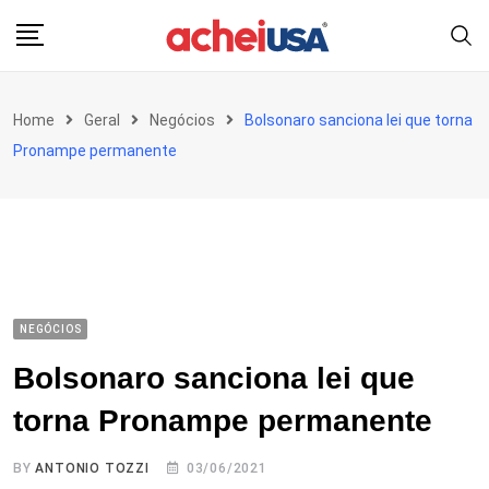
Skip
to
content
Home
Geral
Negócios
Bolsonaro sanciona lei que torna
Pronampe permanente
NEGÓCIOS
Bolsonaro sanciona lei que
torna Pronampe permanente
BY
ANTONIO TOZZI
03/06/2021