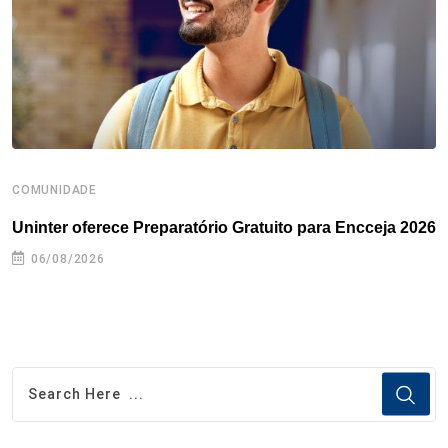
k
n
s
p
t
COMUNIDADE
B
Uninter oferece Preparatório Gratuito para Encceja 2026
E
e
06/08/2026