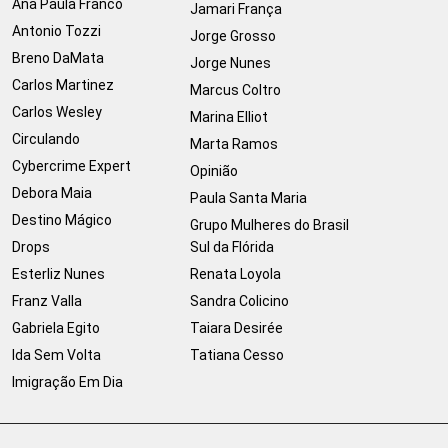
Ana Paula Franco
Jamari França
Antonio Tozzi
Jorge Grosso
Breno DaMata
Jorge Nunes
Carlos Martinez
Marcus Coltro
Carlos Wesley
Marina Elliot
Circulando
Marta Ramos
Cybercrime Expert
Opinião
Debora Maia
Paula Santa Maria
Destino Mágico
Grupo Mulheres do Brasil
Drops
Sul da Flórida
Esterliz Nunes
Renata Loyola
Franz Valla
Sandra Colicino
Gabriela Egito
Taiara Desirée
Ida Sem Volta
Tatiana Cesso
Imigração Em Dia