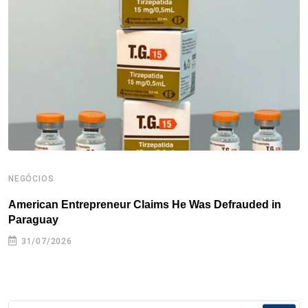
o
r
I
e
s
p
k
n
s
p
t
NEGÓCIOS
N
American Entrepreneur Claims He Was Defrauded in
D
Paraguay
31/07/2026