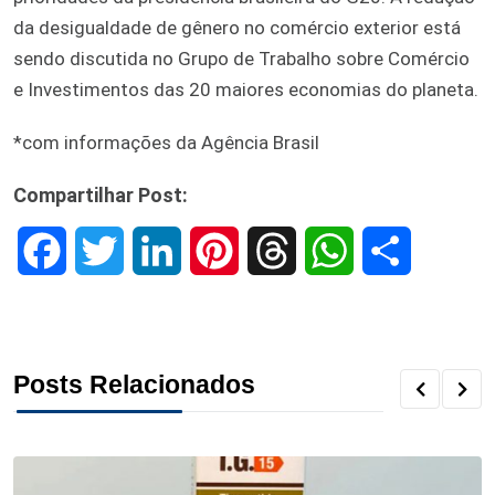
da desigualdade de gênero no comércio exterior está
sendo discutida no Grupo de Trabalho sobre Comércio
e Investimentos das 20 maiores economias do planeta.
*com informações da Agência Brasil
Compartilhar Post:
F
T
L
P
T
W
S
a
w
i
i
h
h
h
c
i
n
n
r
a
a
Posts Relacionados
e
t
k
t
e
t
r
b
t
e
e
a
s
e
o
e
d
r
d
A