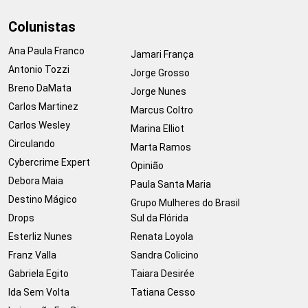
Colunistas
Ana Paula Franco
Jamari França
Antonio Tozzi
Jorge Grosso
Breno DaMata
Jorge Nunes
Carlos Martinez
Marcus Coltro
Carlos Wesley
Marina Elliot
Circulando
Marta Ramos
Cybercrime Expert
Opinião
Debora Maia
Paula Santa Maria
Destino Mágico
Grupo Mulheres do Brasil
Drops
Sul da Flórida
Esterliz Nunes
Renata Loyola
Franz Valla
Sandra Colicino
Gabriela Egito
Taiara Desirée
Ida Sem Volta
Tatiana Cesso