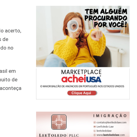
o acerto,
s de
ndo no
asil em
muito de
 aconteça