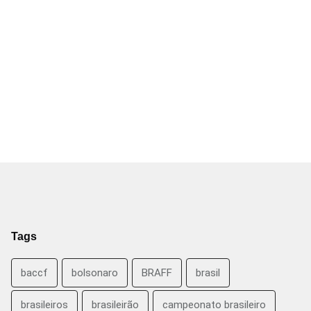
Tags
baccf
bolsonaro
BRAFF
brasil
brasileiros
brasileirão
campeonato brasileiro