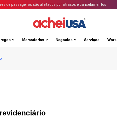
ares de passageiros são afetados por atrasos e cancelamentos
regos
Mercadorias
Negócios
Serviços
Work
io
revidenciário