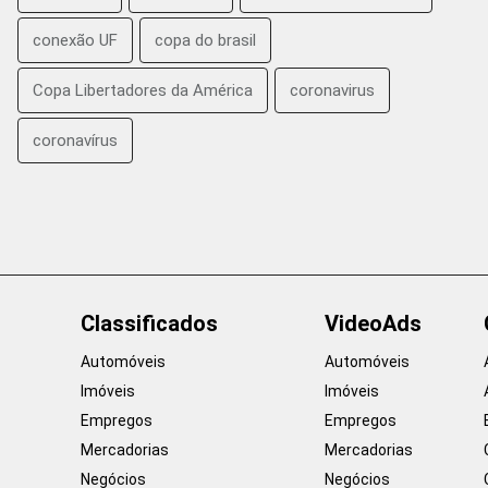
conexão UF
copa do brasil
Copa Libertadores da América
coronavirus
coronavírus
Classificados
VideoAds
Automóveis
Automóveis
Imóveis
Imóveis
Empregos
Empregos
Mercadorias
Mercadorias
Negócios
Negócios