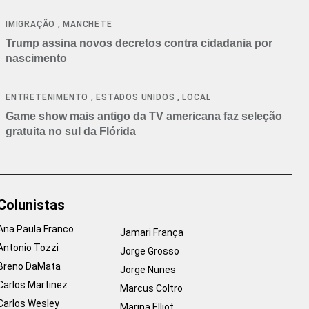
cancelamentos
,
IMIGRAÇÃO
MANCHETE
Trump assina novos decretos contra cidadania por
nascimento
,
,
ENTRETENIMENTO
ESTADOS UNIDOS
LOCAL
Game show mais antigo da TV americana faz seleção
gratuita no sul da Flórida
Colunistas
Ana Paula Franco
Jamari França
Antonio Tozzi
Jorge Grosso
Breno DaMata
Jorge Nunes
Carlos Martinez
Marcus Coltro
Carlos Wesley
Marina Elliot