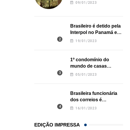
revela onde deixou o
09/01/2023
corpo
Brasileiro é detido pela
Interpol no Panamá e
pode pegar prisão
19/01/2023
perpétua nos EUA
1º condomínio do
mundo de casas
impressas em 3D é
05/01/2023
inaugurado no Texas
Brasileira funcionária
dos correios é
assassinada a facadas
16/01/2023
na Califórnia
EDIÇÃO IMPRESSA