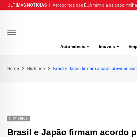
Skip
ÚLTIMAS NOTÍCIAS
|
Aeroportos dos EUA têm dia de caos: milh
to
content
Automóveis
Imóveis
Emp
Home
Histórico
Brasil e Japão firmam acordo previdenciár
HISTÓRICO
Brasil e Japão firmam acordo p