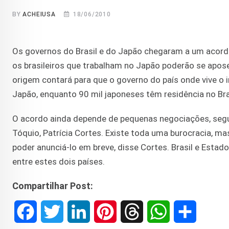
BY
ACHEIUSA
18/06/2010
Os governos do Brasil e do Japão chegaram a um acordo 
os brasileiros que trabalham no Japão poderão se aposent
origem contará para que o governo do país onde vive o 
Japão, enquanto 90 mil japoneses têm residência no Bra
O acordo ainda depende de pequenas negociações, seg
Tóquio, Patrícia Cortes. Existe toda uma burocracia, 
poder anunciá-lo em breve, disse Cortes. Brasil e Est
entre estes dois países.
Compartilhar Post:
F
T
L
P
T
W
S