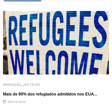
k
n
s
p
t
,
,
,
IMIGRAÇÃO
NOTÍCIAS
Mais de 90% dos refugiados admitidos nos EUA...
H
08/04/2026