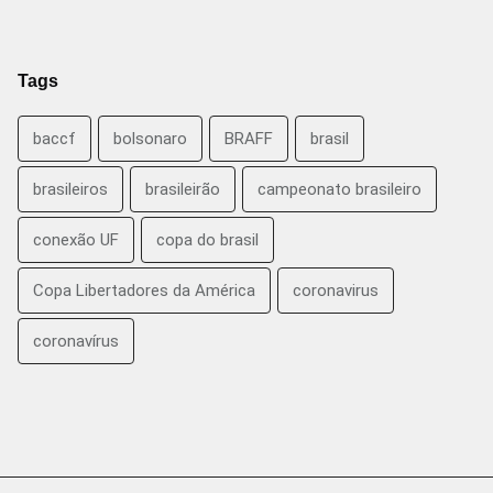
Tags
baccf
bolsonaro
BRAFF
brasil
brasileiros
brasileirão
campeonato brasileiro
conexão UF
copa do brasil
Copa Libertadores da América
coronavirus
coronavírus