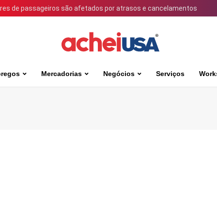
ares de passageiros são afetados por atrasos e cancelamentos
regos
Mercadorias
Negócios
Serviços
Work