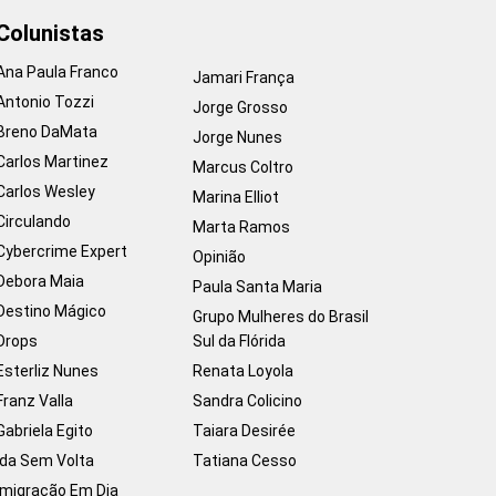
Colunistas
Ana Paula Franco
Jamari França
Antonio Tozzi
Jorge Grosso
Breno DaMata
Jorge Nunes
Carlos Martinez
Marcus Coltro
Carlos Wesley
Marina Elliot
Circulando
Marta Ramos
Cybercrime Expert
Opinião
Debora Maia
Paula Santa Maria
Destino Mágico
Grupo Mulheres do Brasil
Drops
Sul da Flórida
Esterliz Nunes
Renata Loyola
Franz Valla
Sandra Colicino
Gabriela Egito
Taiara Desirée
Ida Sem Volta
Tatiana Cesso
Imigração Em Dia