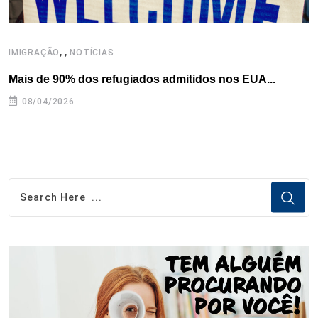
,
,
,
IMIGRAÇÃO
NOTÍCIAS
Mais de 90% dos refugiados admitidos nos EUA...
H
08/04/2026