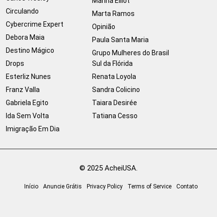
Marina Elliot
Circulando
Marta Ramos
Cybercrime Expert
Opinião
Debora Maia
Paula Santa Maria
Destino Mágico
Grupo Mulheres do Brasil
Drops
Sul da Flórida
Esterliz Nunes
Renata Loyola
Franz Valla
Sandra Colicino
Gabriela Egito
Taiara Desirée
Ida Sem Volta
Tatiana Cesso
Imigração Em Dia
© 2025 AcheiUSA.
Início
Anuncie Grátis
Privacy Policy
Terms of Service
Contato