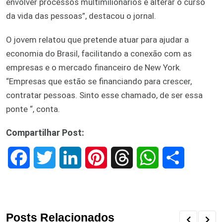
envolver processos multimilionários e alterar o curso
da vida das pessoas”, destacou o jornal.
O jovem relatou que pretende atuar para ajudar a
economia do Brasil, facilitando a conexão com as
empresas e o mercado financeiro de New York.
“Empresas que estão se financiando para crescer,
contratar pessoas. Sinto esse chamado, de ser essa
ponte “, conta.
Compartilhar Post:
F
T
L
P
T
W
S
a
w
i
i
h
h
h
c
i
n
n
r
a
a
Posts Relacionados