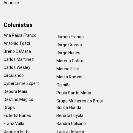
Anuncie
Colunistas
Ana Paula Franco
Jamari França
Antonio Tozzi
Jorge Grosso
Breno DaMata
Jorge Nunes
Carlos Martinez
Marcus Coltro
Carlos Wesley
Marina Elliot
Circulando
Marta Ramos
Cybercrime Expert
Opinião
Debora Maia
Paula Santa Maria
Destino Mágico
Grupo Mulheres do Brasil
Drops
Sul da Flórida
Esterliz Nunes
Renata Loyola
Franz Valla
Sandra Colicino
Gabriela Egito
Taiara Desirée