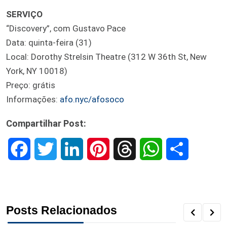
SERVIÇO
“Discovery”, com Gustavo Pace
Data: quinta-feira (31)
Local: Dorothy Strelsin Theatre (312 W 36th St, New
York, NY 10018)
Preço: grátis
Informações:
afo.nyc/afosoco
Compartilhar Post:
F
T
L
P
T
W
S
a
w
i
i
h
h
h
c
i
n
n
r
a
a
Posts Relacionados
e
t
k
t
e
t
r