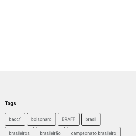
Tags
baccf
bolsonaro
BRAFF
brasil
brasileiros
brasileirão
campeonato brasileiro