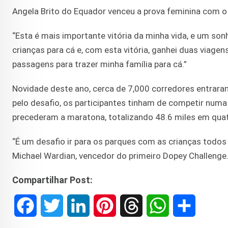
Angela Brito do Equador venceu a prova feminina com o
“Esta é mais importante vitória da minha vida, e um son
crianças para cá e, com esta vitória, ganhei duas viage
passagens para trazer minha família para cá.”
Novidade deste ano, cerca de 7,000 corredores entrara
pelo desafio, os participantes tinham de competir num
precederam a maratona, totalizando 48.6 miles em quat
“É um desafio ir para os parques com as crianças todos o
Michael Wardian, vencedor do primeiro Dopey Challenge
Compartilhar Post:
F
T
L
P
T
W
S
a
w
i
i
h
h
h