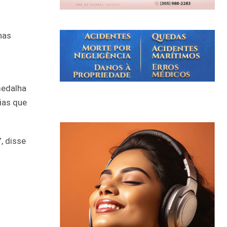
has
medalha
ias que
, disse