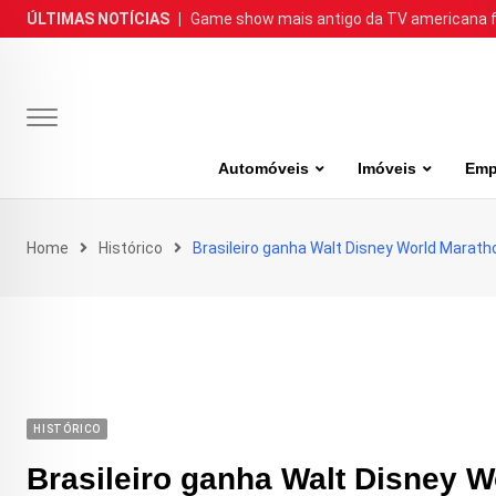
Skip
ÚLTIMAS NOTÍCIAS
|
Game show mais antigo da TV americana faz
to
content
Automóveis
Imóveis
Emp
Home
Histórico
Brasileiro ganha Walt Disney World Marath
HISTÓRICO
Brasileiro ganha Walt Disney 