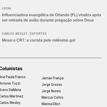
LOCAL
Influenciadora evangélica de Orlando (FL) viraliza após
ser retirada de avião durante pregação sobre Deus
,
CARLOS WESLEY
ESPORTES
Messi e CR7: a corrida pelo milésimo gol
Colunistas
Ana Paula Franco
Jamari França
Antonio Tozzi
Jorge Grosso
Breno DaMata
Jorge Nunes
Carlos Martinez
Marcus Coltro
Carlos Wesley
Marina Elliot