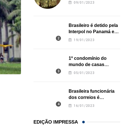
revela onde deixou o
09/01/2023
corpo
Brasileiro é detido pela
Interpol no Panamá e
pode pegar prisão
19/01/2023
perpétua nos EUA
1º condomínio do
mundo de casas
impressas em 3D é
05/01/2023
inaugurado no Texas
HISTÓRICO
Brasileira funcionária
Açaí é reconhecido oficialmente como fruto brasi
dos correios é
assassinada a facadas
21/01/2026
16/01/2023
na Califórnia
EDIÇÃO IMPRESSA