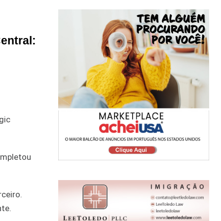
entral:
gic
completou
ceiro.
te.