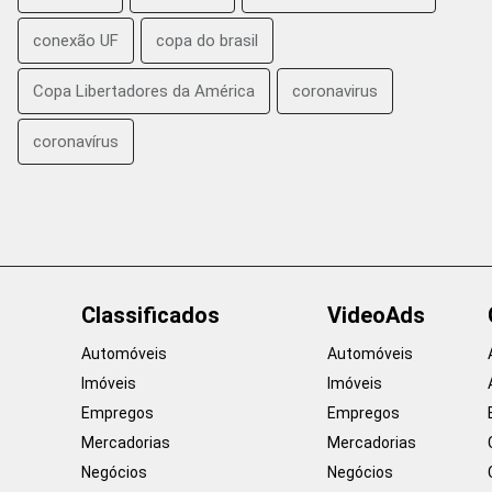
conexão UF
copa do brasil
Copa Libertadores da América
coronavirus
coronavírus
Classificados
VideoAds
Automóveis
Automóveis
Imóveis
Imóveis
Empregos
Empregos
Mercadorias
Mercadorias
Negócios
Negócios