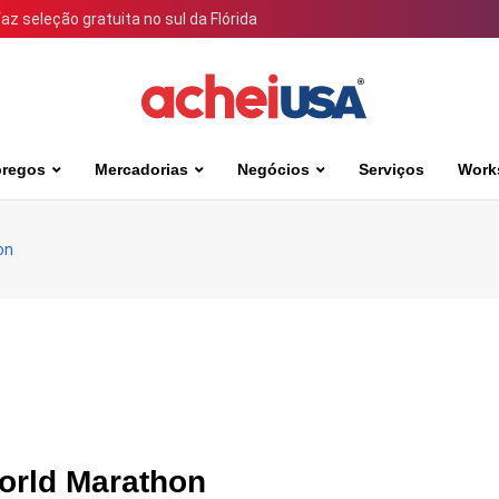
 seleção gratuita no sul da Flórida
regos
Mercadorias
Negócios
Serviços
Work
on
World Marathon