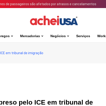
ares de passageiros são afetados por atrasos e cancelamentos
regos
Mercadorias
Negócios
Serviços
Work
 ICE em tribunal de imigração
preso pelo ICE em tribunal de