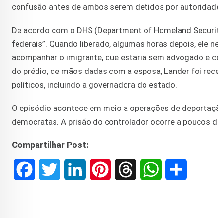
confusão antes de ambos serem detidos por autoridade
De acordo com o DHS (Department of Homeland Security)
federais”. Quando liberado, algumas horas depois, ele 
acompanhar o imigrante, que estaria sem advogado e co
do prédio, de mãos dadas com a esposa, Lander foi re
políticos, incluindo a governadora do estado.
O episódio acontece em meio a operações de deportação
democratas. A prisão do controlador ocorre a poucos di
Compartilhar Post:
F
T
L
P
T
W
S
a
w
i
i
h
h
h
c
i
n
n
r
a
a