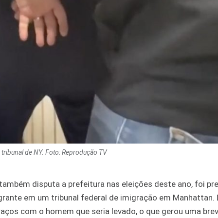
 tribunal de NY. Foto: Reprodução TV
também disputa a prefeitura nas eleições deste ano, foi pr
igrante em um tribunal federal de imigração em Manhattan. 
raços com o homem que seria levado, o que gerou uma bre