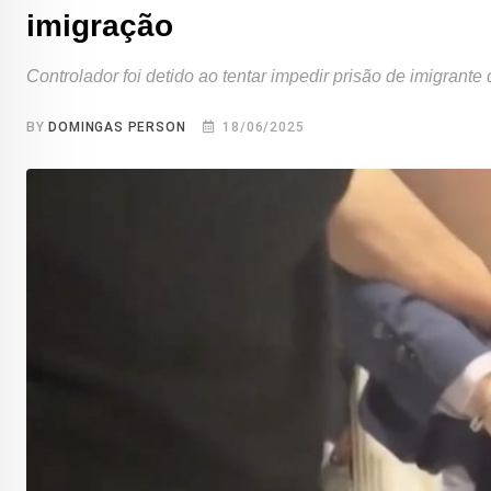
imigração
Controlador foi detido ao tentar impedir prisão de imigrant
BY
DOMINGAS PERSON
18/06/2025