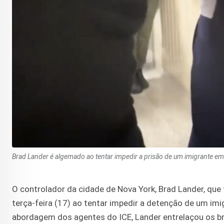
Brad Lander é algemado ao tentar impedir a prisão de um imigrante em
O controlador da cidade de Nova York, Brad Lander, que 
terça-feira (17) ao tentar impedir a detenção de um im
abordagem dos agentes do ICE, Lander entrelaçou os b