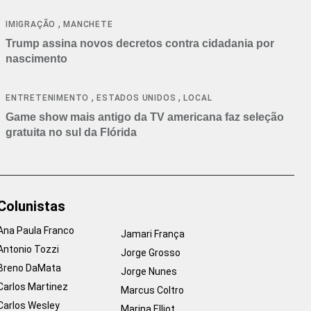
cancelamentos
,
IMIGRAÇÃO
MANCHETE
Trump assina novos decretos contra cidadania por
nascimento
,
,
ENTRETENIMENTO
ESTADOS UNIDOS
LOCAL
Game show mais antigo da TV americana faz seleção
gratuita no sul da Flórida
Colunistas
Ana Paula Franco
Jamari França
Antonio Tozzi
Jorge Grosso
Breno DaMata
Jorge Nunes
Carlos Martinez
Marcus Coltro
Carlos Wesley
Marina Elliot