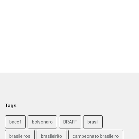
Tags
baccf
bolsonaro
BRAFF
brasil
brasileiros
brasileirão
campeonato brasileiro