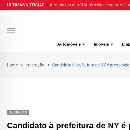
Skip
ÚLTIMAS NOTÍCIAS
|
Aeroportos dos EUA têm dia de caos: milh
to
content
Automóveis
Imóveis
Emp
Home
Imigração
Candidato à prefeitura de NY é preso pelo
IMIGRAÇÃO
Candidato à prefeitura de NY é 