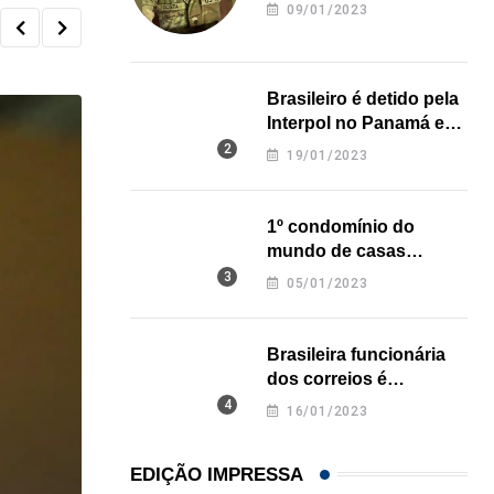
revela onde deixou o
09/01/2023
corpo
Brasileiro é detido pela
Interpol no Panamá e
pode pegar prisão
19/01/2023
perpétua nos EUA
1º condomínio do
mundo de casas
impressas em 3D é
05/01/2023
inaugurado no Texas
Brasileira funcionária
dos correios é
assassinada a facadas
16/01/2023
na Califórnia
EDIÇÃO IMPRESSA