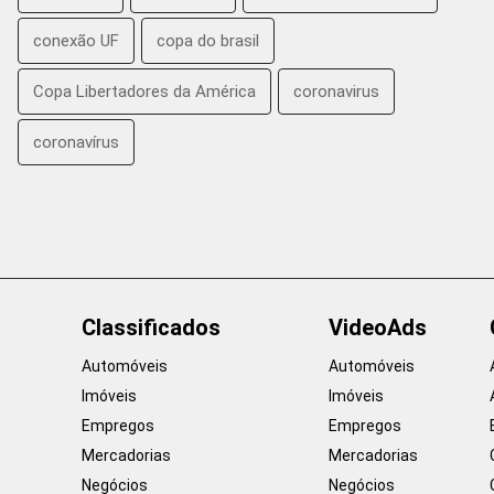
conexão UF
copa do brasil
Copa Libertadores da América
coronavirus
coronavírus
Classificados
VideoAds
Automóveis
Automóveis
Imóveis
Imóveis
Empregos
Empregos
Mercadorias
Mercadorias
Negócios
Negócios