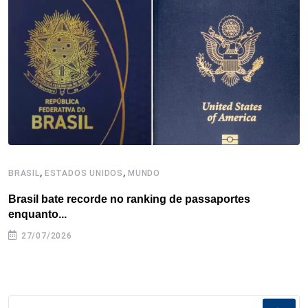
o
r
I
e
s
p
k
n
s
p
t
,
,
BRASIL
ESTADOS UNIDOS
MUNDO
B
Brasil bate recorde no ranking de passaportes
B
enquanto...
27/07/2026