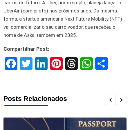
carros do futuro. A Uber, por exemplo, planeja lançar o
UberAir (com piloto) nos próximos anos. Da mesma
forma, a startup americana Next Future Mobility (NFT)
vai comercializar o seu carro voador, que recebeu o
nome de Aska, também em 2025.
Compartilhar Post:
F
T
L
P
T
W
S
a
w
i
i
h
h
h
c
i
n
n
r
a
a
Posts Relacionados
e
t
k
t
e
t
r
b
t
e
e
a
s
e
o
e
d
r
d
A