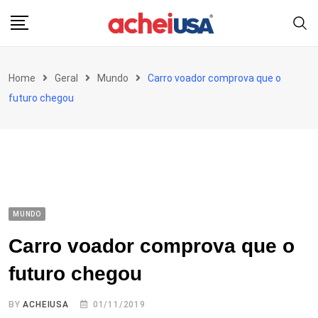
Skip
to
content
Home
Geral
Mundo
Carro voador comprova que o
futuro chegou
MUNDO
Carro voador comprova que o
futuro chegou
BY
ACHEIUSA
01/11/2019