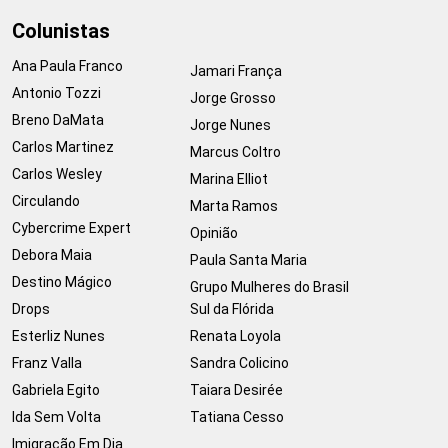
Colunistas
Ana Paula Franco
Jamari França
Antonio Tozzi
Jorge Grosso
Breno DaMata
Jorge Nunes
Carlos Martinez
Marcus Coltro
Carlos Wesley
Marina Elliot
Circulando
Marta Ramos
Cybercrime Expert
Opinião
Debora Maia
Paula Santa Maria
Destino Mágico
Grupo Mulheres do Brasil
Drops
Sul da Flórida
Esterliz Nunes
Renata Loyola
Franz Valla
Sandra Colicino
Gabriela Egito
Taiara Desirée
Ida Sem Volta
Tatiana Cesso
Imigração Em Dia