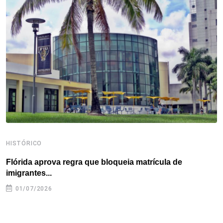
o
e
d
r
d
A
o
r
I
e
s
p
k
n
s
p
t
HISTÓRICO
H
Flórida aprova regra que bloqueia matrícula de
A
imigrantes...
01/07/2026