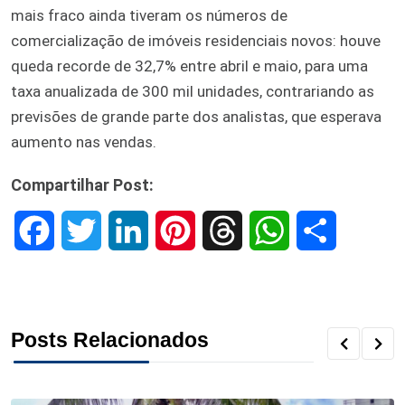
mais fraco ainda tiveram os números de
comercialização de imóveis residenciais novos: houve
queda recorde de 32,7% entre abril e maio, para uma
taxa anualizada de 300 mil unidades, contrariando as
previsões de grande parte dos analistas, que esperava
aumento nas vendas.
Compartilhar Post:
F
T
L
P
T
W
S
a
w
i
i
h
h
h
c
i
n
n
r
a
a
Posts Relacionados
e
t
k
t
e
t
r
b
t
e
e
a
s
e