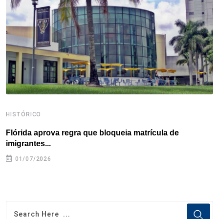
o
r
I
e
s
p
k
n
s
p
t
HISTÓRICO
H
Flórida aprova regra que bloqueia matrícula de
A
imigrantes...
01/07/2026