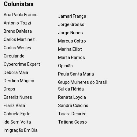
Colunistas
Ana Paula Franco
Jamari França
Antonio Tozzi
Jorge Grosso
Breno DaMata
Jorge Nunes
Carlos Martinez
Marcus Coltro
Carlos Wesley
Marina Elliot
Circulando
Marta Ramos
Cybercrime Expert
Opinião
Debora Maia
Paula Santa Maria
Destino Mágico
Grupo Mulheres do Brasil
Drops
Sul da Flórida
Esterliz Nunes
Renata Loyola
Franz Valla
Sandra Colicino
Gabriela Egito
Taiara Desirée
Ida Sem Volta
Tatiana Cesso
Imigração Em Dia