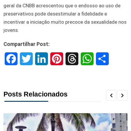
geral da CNBB acrescentou que o endosso ao uso de
preservativos pode desestimular a fidelidade e
incentivar a iniciação muito precoce da sexualidade nos
jovens.
Compartilhar Post:
F
T
L
P
T
W
S
a
w
i
i
h
h
h
c
i
n
n
r
a
a
Posts Relacionados
e
t
k
t
e
t
r
b
t
e
e
a
s
e
o
e
d
r
d
A