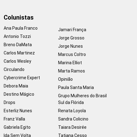
Colunistas
Ana Paula Franco
Jamari França
Antonio Tozzi
Jorge Grosso
Breno DaMata
Jorge Nunes
Carlos Martinez
Marcus Coltro
Carlos Wesley
Marina Elliot
Circulando
Marta Ramos
Cybercrime Expert
Opinião
Debora Maia
Paula Santa Maria
Destino Mágico
Grupo Mulheres do Brasil
Drops
Sul da Flórida
Esterliz Nunes
Renata Loyola
Franz Valla
Sandra Colicino
Gabriela Egito
Taiara Desirée
Ida Sem Volta
Tatiana Cesso