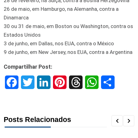
28 de fevereiro, na Suíça, contra a Bósnia Herzegovina
26 de maio, em Hamburgo, na Alemanha, contra a
Dinamarca
30 ou 31 de maio, em Boston ou Washington, contra os
Estados Unidos
3 de junho, em Dallas, nos EUA, contra o México
9 de junho, em New Jersey, nos EUA, contra a Argentina
Compartilhar Post:
F
T
L
P
T
W
S
a
w
i
i
h
h
h
c
i
n
n
r
a
a
Posts Relacionados
e
t
k
t
e
t
r
b
t
e
e
a
s
e