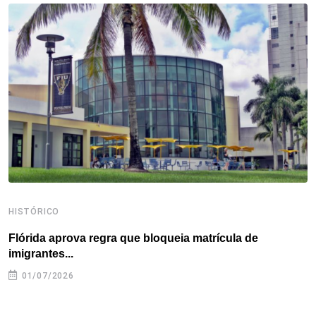
o
e
d
r
d
A
o
r
I
e
s
p
k
n
s
p
t
HISTÓRICO
H
Flórida aprova regra que bloqueia matrícula de
A
imigrantes...
01/07/2026