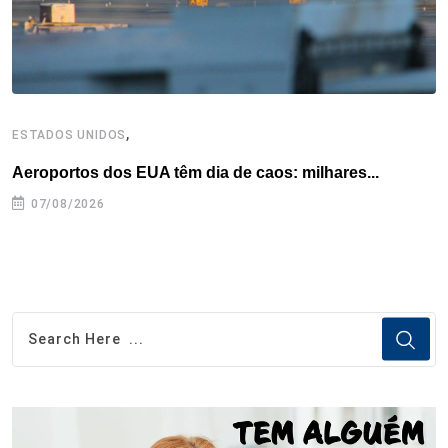
t
,
ESTADOS UNIDOS
E
Aeroportos dos EUA têm dia de caos: milhares...
G
07/08/2026