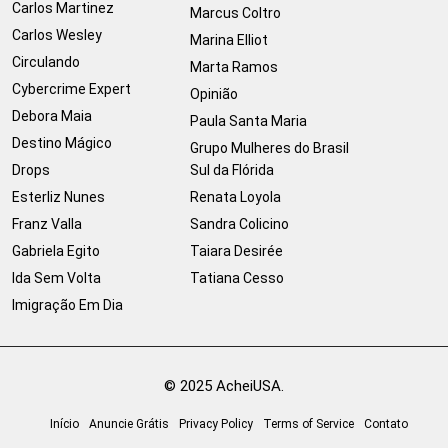
Carlos Martinez
Marcus Coltro
Carlos Wesley
Marina Elliot
Circulando
Marta Ramos
Cybercrime Expert
Opinião
Debora Maia
Paula Santa Maria
Destino Mágico
Grupo Mulheres do Brasil
Drops
Sul da Flórida
Esterliz Nunes
Renata Loyola
Franz Valla
Sandra Colicino
Gabriela Egito
Taiara Desirée
Ida Sem Volta
Tatiana Cesso
Imigração Em Dia
© 2025 AcheiUSA.
Início
Anuncie Grátis
Privacy Policy
Terms of Service
Contato