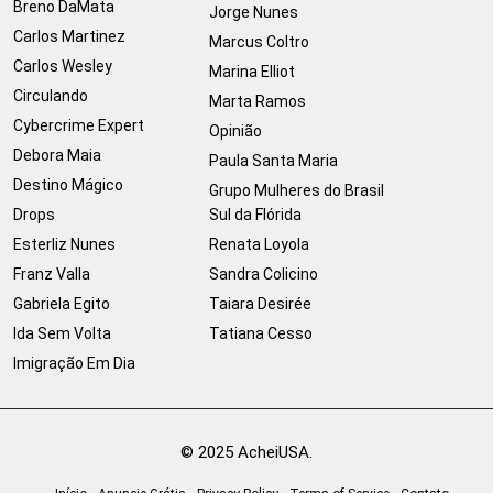
Breno DaMata
Jorge Nunes
Carlos Martinez
Marcus Coltro
Carlos Wesley
Marina Elliot
Circulando
Marta Ramos
Cybercrime Expert
Opinião
Debora Maia
Paula Santa Maria
Destino Mágico
Grupo Mulheres do Brasil
Drops
Sul da Flórida
Esterliz Nunes
Renata Loyola
Franz Valla
Sandra Colicino
Gabriela Egito
Taiara Desirée
Ida Sem Volta
Tatiana Cesso
Imigração Em Dia
© 2025 AcheiUSA.