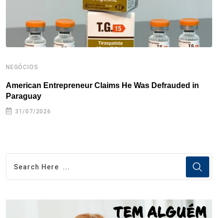
t
NEGÓCIOS
N
American Entrepreneur Claims He Was Defrauded in
D
Paraguay
31/07/2026