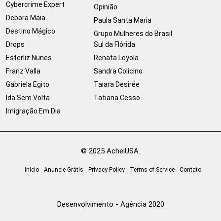
Cybercrime Expert
Opinião
Debora Maia
Paula Santa Maria
Destino Mágico
Grupo Mulheres do Brasil
Drops
Sul da Flórida
Esterliz Nunes
Renata Loyola
Franz Valla
Sandra Colicino
Gabriela Egito
Taiara Desirée
Ida Sem Volta
Tatiana Cesso
Imigração Em Dia
© 2025 AcheiUSA.
Início
Anuncie Grátis
Privacy Policy
Terms of Service
Contato
Desenvolvimento - Agência 2020