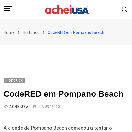
Skip
to
content
Home
Histórico
CodeRED em Pompano Beach
HISTÓRICO
CodeRED em Pompano Beach
BY
ACHEIUSA
27/09/2013
A cidade de Pompano Beach começou a testar o