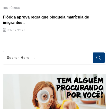
HISTÓRICO
H
Flórida aprova regra que bloqueia matrícula de
A
imigrantes...
01/07/2026