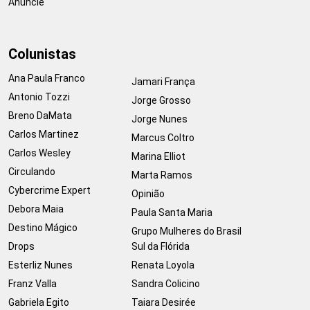
Anuncie
Colunistas
Ana Paula Franco
Jamari França
Antonio Tozzi
Jorge Grosso
Breno DaMata
Jorge Nunes
Carlos Martinez
Marcus Coltro
Carlos Wesley
Marina Elliot
Circulando
Marta Ramos
Cybercrime Expert
Opinião
Debora Maia
Paula Santa Maria
Destino Mágico
Grupo Mulheres do Brasil
Drops
Sul da Flórida
Esterliz Nunes
Renata Loyola
Franz Valla
Sandra Colicino
Gabriela Egito
Taiara Desirée