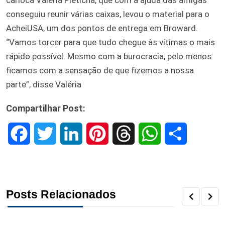
conseguiu reunir várias caixas, levou o material para o
AcheiUSA, um dos pontos de entrega em Broward.
“Vamos torcer para que tudo chegue às vítimas o mais
rápido possível. Mesmo com a burocracia, pelo menos
ficamos com a sensação de que fizemos a nossa
parte”, disse Valéria
Compartilhar Post:
F
T
L
P
T
W
S
a
w
i
i
h
h
h
c
i
n
n
r
a
a
Posts Relacionados
e
t
k
t
e
t
r
b
t
e
e
a
s
e