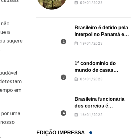
 causais
revela onde deixou o
09/01/2023
corpo
 não
Brasileiro é detido pela
ue a
Interpol no Panamá e
cia sugere
pode pegar prisão
19/01/2023
perpétua nos EUA
a
1º condomínio do
mundo de casas
saudável
impressas em 3D é
05/01/2023
 detestam
inaugurado no Texas
 tempo em
Brasileira funcionária
dos correios é
assassinada a facadas
s por uma
16/01/2023
na Califórnia
 nosso
EDIÇÃO IMPRESSA