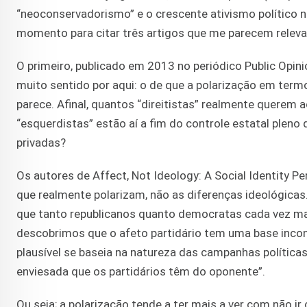
“neoconservadorismo” e o crescente ativismo político ne
momento para citar três artigos que me parecem relev
O primeiro, publicado em 2013 no periódico Public Opin
muito sentido por aqui: o de que a polarização em termo
parece. Afinal, quantos “direitistas” realmente querem 
“esquerdistas” estão aí a fim do controle estatal ple
privadas?
Os autores de Affect, Not Ideology: A Social Identity 
que realmente polarizam, não as diferenças ideológica
que tanto republicanos quanto democratas cada vez m
descobrimos que o afeto partidário tem uma base inconsi
plausível se baseia na natureza das campanhas política
enviesada que os partidários têm do oponente”.
Ou seja; a polarização tende a ter mais a ver com não