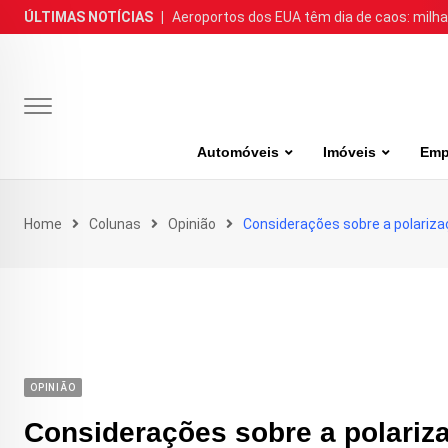
Skip
ÚLTIMAS NOTÍCIAS
|
Aeroportos dos EUA têm dia de caos: milh
to
content
Automóveis
Imóveis
Emp
Home
Colunas
Opinião
Considerações sobre a polariz
OPINIÃO
Considerações sobre a polariz