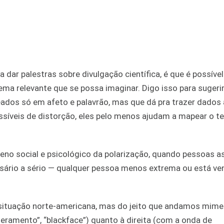
ar palestras sobre divulgação científica, é que é possível
ema relevante que se possa imaginar. Digo isso para sugerir
ados só em afeto e palavrão, mas que dá pra trazer dados
síveis de distorção, eles pelo menos ajudam a mapear o t
meno social e psicológico da polarização, quando pessoas
rsário a sério — qualquer pessoa menos extrema ou está ve
 situação norte-americana, mas do jeito que andamos mim
eramento”, “blackface”) quanto à direita (com a onda de