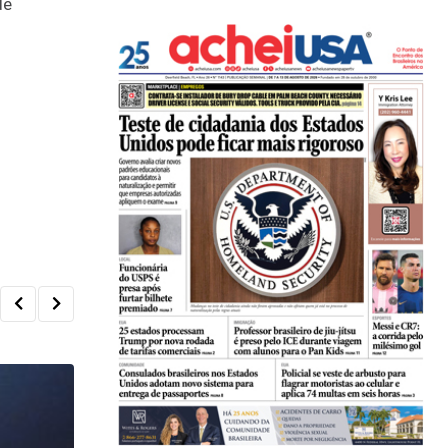
de
,
ANTONIO TOZZI
OPINIÃO
Brasil deve ratificar igualdade salarial entre homen