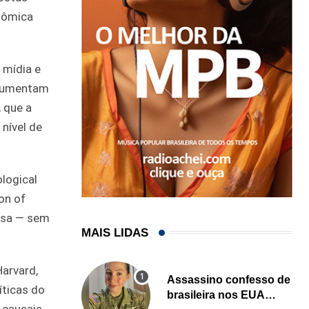
onômica
 mídia e
documentam
, que a
 nível de
ological
on of
isa — sem
MAIS LIDAS
Harvard,
Assassino confesso de
íticas do
brasileira nos EUA