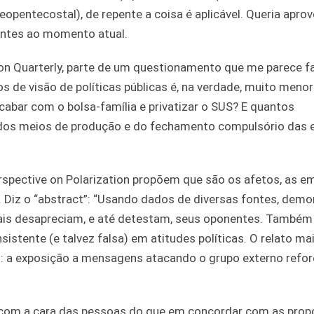
opentecostal), de repente a coisa é aplicável. Queria aprov
antes ao momento atual.
ion Quarterly, parte de um questionamento que me parece f
s de visão de políticas públicas é, na verdade, muito meno
acabar com o bolsa-família e privatizar o SUS? E quantos
no dos meios de produção e do fechamento compulsório das 
Perspective on Polarization propõem que são os afetos, as e
s. Diz o “abstract”: “Usando dados de diversas fontes, de
ais desapreciam, e até detestam, seus oponentes. Também
stente (e talvez falsa) em atitudes políticas. O relato ma
s: a exposição a mensagens atacando o grupo externo refor
 ir com a cara das pessoas do que em concordar com as pro