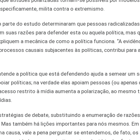
 que atitudes polarizadas tornam-se possíveis por modelos
specificamente, milita contra o extremismo.
o parte do estudo determinaram que pessoas radicalizadas
suas razões para defender esta ou aquela política, mas q
pliquem a mecânica de como a política funciona. “A evidên
ocessos causais subjacentes às políticas, contribui para 
ntende a política que está defendendo ajuda a semear um 
iar políticas; na verdade elas apoiam pessoas (ou apenas
acesso restrito à mídia aumenta a polarização, ao mesmo
ídias.
estratégias de debate, substituindo a enumeração de razõe
s. Mas também há lições importantes para nós mesmos. Em
 causa, vale a pena perguntar se entendemos, de fato, os