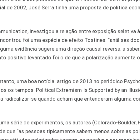
cial de 2002, José Serra tinha uma proposta de política ec
unication, investigou a relação entre exposição seletiva à
 encontrou foi uma espécie de efeito Tostines: “análises 
Alguma evidência sugere uma direção causal reversa, a saber
nto positivo levantado foi o de que a polarização aumenta o
ntanto, uma boa notícia: artigo de 2013 no periódico Psych
 os tempos: Political Extremism Is Supported by an Illusi
 a radicalizar-se quando acham que entenderam alguma co
 uma série de experimentos, os autores (Colorado-Boulder, 
l de que “as pessoas tipicamente sabem menos sobre as pol