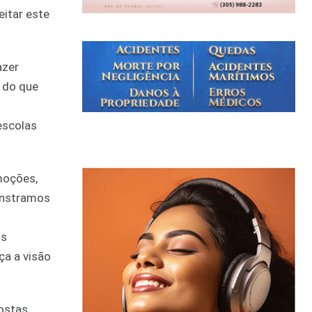
eitar este
azer
r do que
escolas
moções,
monstramos
is
ça a visão
postas