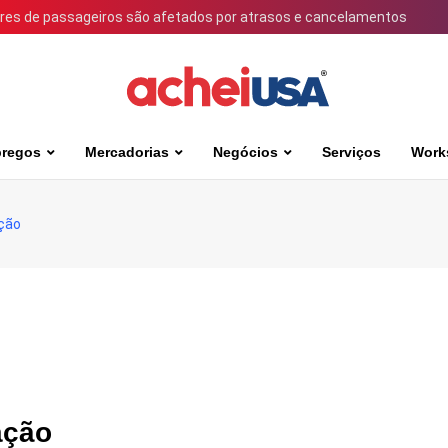
ares de passageiros são afetados por atrasos e cancelamentos
regos
Mercadorias
Negócios
Serviços
Work
ação
ação