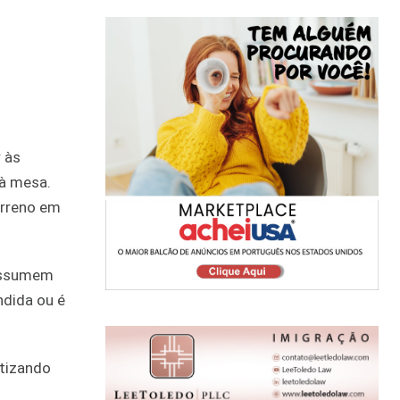
 às
 à mesa.
erreno em
 assumem
ndida ou é
etizando