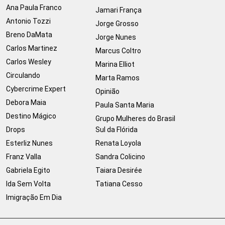
Ana Paula Franco
Jamari França
Antonio Tozzi
Jorge Grosso
Breno DaMata
Jorge Nunes
Carlos Martinez
Marcus Coltro
Carlos Wesley
Marina Elliot
Circulando
Marta Ramos
Cybercrime Expert
Opinião
Debora Maia
Paula Santa Maria
Destino Mágico
Grupo Mulheres do Brasil
Drops
Sul da Flórida
Esterliz Nunes
Renata Loyola
Franz Valla
Sandra Colicino
Gabriela Egito
Taiara Desirée
Ida Sem Volta
Tatiana Cesso
Imigração Em Dia