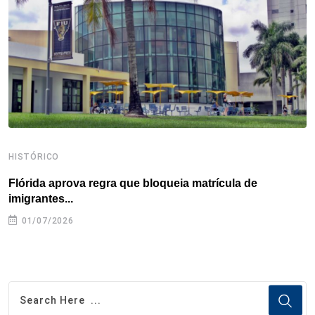
o
r
I
e
s
p
k
n
s
p
t
HISTÓRICO
H
Flórida aprova regra que bloqueia matrícula de
A
imigrantes...
01/07/2026