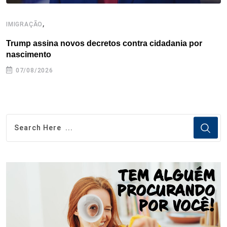
,
IMIGRAÇÃO
I
Trump assina novos decretos contra cidadania por
I
nascimento
07/08/2026