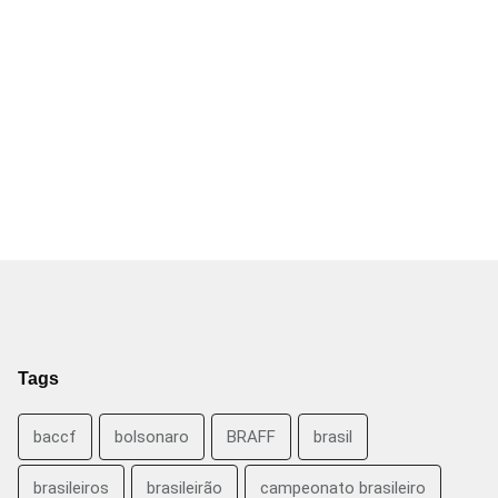
Tags
baccf
bolsonaro
BRAFF
brasil
brasileiros
brasileirão
campeonato brasileiro