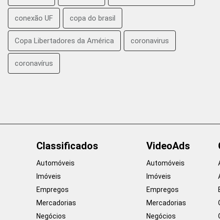
conexão UF
copa do brasil
Copa Libertadores da América
coronavirus
coronavírus
Classificados
VideoAds
Automóveis
Automóveis
Imóveis
Imóveis
Empregos
Empregos
Mercadorias
Mercadorias
Negócios
Negócios