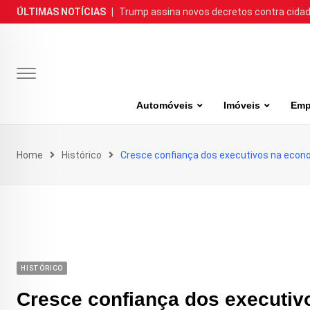
Skip
ÚLTIMAS NOTÍCIAS
|
Trump assina novos decretos contra cida
to
content
Automóveis
Imóveis
Emp
Home
Histórico
Cresce confiança dos executivos na econ
HISTÓRICO
Cresce confiança dos executi