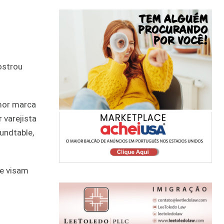
ostrou
mor marca
 varejista
undtable,
ue visam