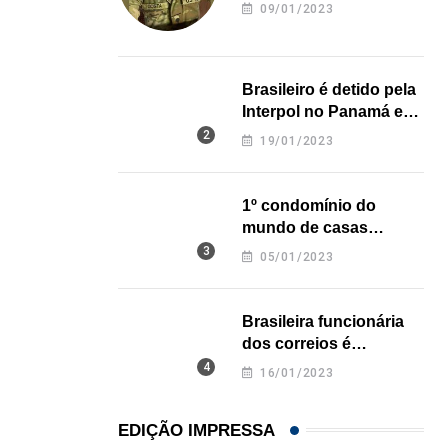
revela onde deixou o
09/01/2023
corpo
Brasileiro é detido pela
Interpol no Panamá e
pode pegar prisão
19/01/2023
perpétua nos EUA
1º condomínio do
mundo de casas
impressas em 3D é
05/01/2023
inaugurado no Texas
Brasileira funcionária
dos correios é
assassinada a facadas
16/01/2023
na Califórnia
EDIÇÃO IMPRESSA