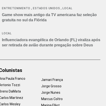
,
,
ENTRETENIMENTO
ESTADOS UNIDOS
LOCAL
Game show mais antigo da TV americana faz seleção
gratuita no sul da Flórida
LOCAL
Influenciadora evangélica de Orlando (FL) viraliza após
ser retirada de avião durante pregação sobre Deus
Colunistas
Ana Paula Franco
Jamari França
Antonio Tozzi
Jorge Grosso
Breno DaMata
Jorge Nunes
Carlos Martinez
Marcus Coltro
Carlos Wesley
Marina Elliot