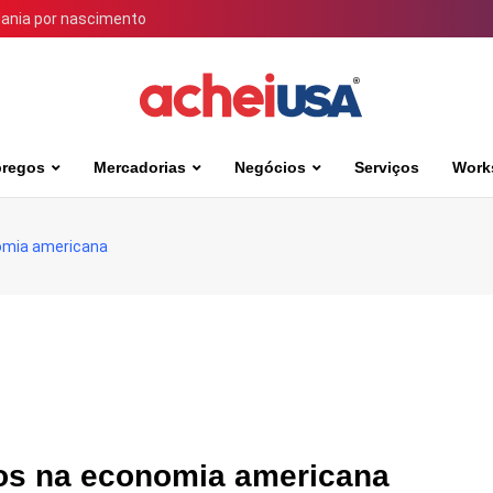
dania por nascimento
regos
Mercadorias
Negócios
Serviços
Work
omia americana
vos na economia americana