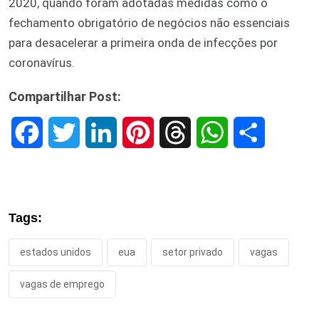
2020, quando foram adotadas medidas como o
fechamento obrigatório de negócios não essenciais
para desacelerar a primeira onda de infecções por
coronavírus.
Compartilhar Post:
F
T
L
P
T
W
S
a
w
i
i
h
h
h
c
i
n
n
r
a
a
Tags:
e
t
k
t
e
t
r
estados unidos
eua
setor privado
vagas
b
t
e
e
a
s
e
vagas de emprego
o
e
d
r
d
A