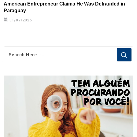
American Entrepreneur Claims He Was Defrauded in
D
Paraguay
31/07/2026