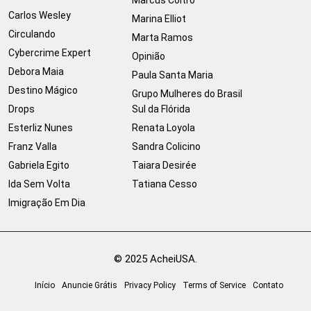
Carlos Wesley
Marina Elliot
Circulando
Marta Ramos
Cybercrime Expert
Opinião
Debora Maia
Paula Santa Maria
Destino Mágico
Grupo Mulheres do Brasil
Drops
Sul da Flórida
Esterliz Nunes
Renata Loyola
Franz Valla
Sandra Colicino
Gabriela Egito
Taiara Desirée
Ida Sem Volta
Tatiana Cesso
Imigração Em Dia
© 2025 AcheiUSA.
Início
Anuncie Grátis
Privacy Policy
Terms of Service
Contato