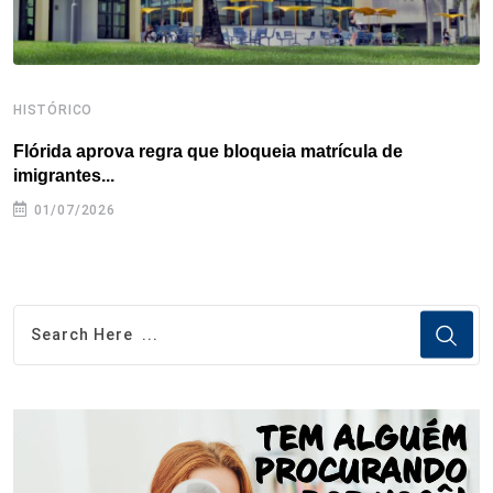
HISTÓRICO
H
Flórida aprova regra que bloqueia matrícula de
A
imigrantes...
01/07/2026